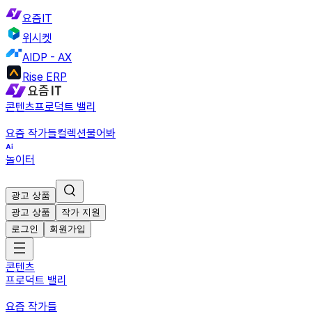
요즘IT
위시켓
AIDP - AX
Rise ERP
콘텐츠
프로덕트 밸리
요즘 작가들
컬렉션
물어봐
놀이터
광고 상품
광고 상품
작가 지원
로그인
회원가입
콘텐츠
프로덕트 밸리
요즘 작가들