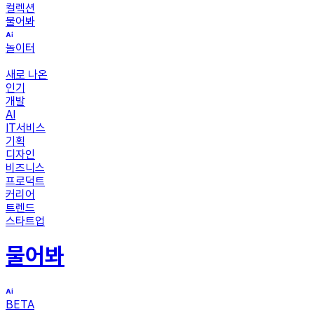
컬렉션
물어봐
놀이터
새로 나온
인기
개발
AI
IT서비스
기획
디자인
비즈니스
프로덕트
커리어
트렌드
스타트업
물어봐
BETA