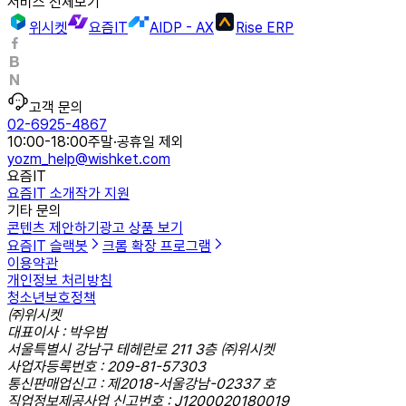
서비스 전체보기
위시켓
요즘IT
AIDP - AX
Rise ERP
고객 문의
02-6925-4867
10:00-18:00
주말·공휴일 제외
yozm_help@wishket.com
요즘IT
요즘IT 소개
작가 지원
기타 문의
콘텐츠 제안하기
광고 상품 보기
요즘IT 슬랙봇
크롬 확장 프로그램
이용약관
개인정보 처리방침
청소년보호정책
㈜위시켓
대표이사 : 박우범
서울특별시 강남구 테헤란로 211 3층 ㈜위시켓
사업자등록번호 : 209-81-57303
통신판매업신고 : 제2018-서울강남-02337 호
직업정보제공사업 신고번호 : J1200020180019