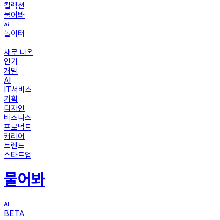
컬렉션
물어봐
놀이터
새로 나온
인기
개발
AI
IT서비스
기획
디자인
비즈니스
프로덕트
커리어
트렌드
스타트업
물어봐
BETA