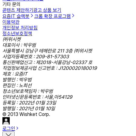
기타 문의
콘텐츠 제안하기
광고 상품 보기
요즘IT 슬랙봇
크롬 확장 프로그램
이용약관
개인정보 처리방침
청소년보호정책
㈜위시켓
대표이사 : 박우범
서울특별시 강남구 테헤란로 211 3층 ㈜위시켓
사업자등록번호 : 209-81-57303
통신판매업신고 : 제2018-서울강남-02337 호
직업정보제공사업 신고번호 : J1200020180019
제호 : 요즘IT
발행인 : 박우범
편집인 : 노희선
청소년보호책임자 : 박우범
인터넷신문등록번호 : 서울,아54129
등록일 : 2022년 01월 23일
발행일 : 2021년 01월 10일
© 2013 Wishket Corp.
로그인