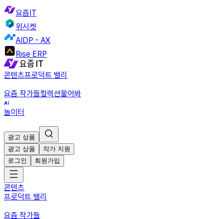
요즘IT
위시켓
AIDP - AX
Rise ERP
콘텐츠
프로덕트 밸리
요즘 작가들
컬렉션
물어봐
놀이터
광고 상품
광고 상품
작가 지원
로그인
회원가입
콘텐츠
프로덕트 밸리
요즘 작가들