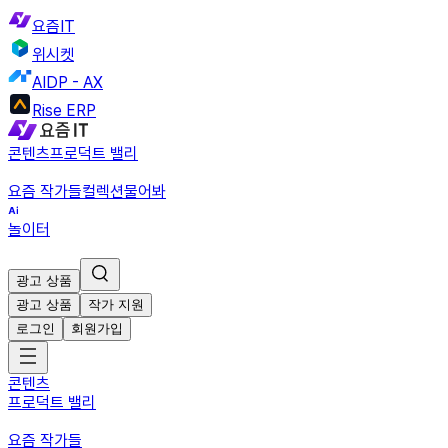
요즘IT
위시켓
AIDP - AX
Rise ERP
콘텐츠
프로덕트 밸리
요즘 작가들
컬렉션
물어봐
놀이터
광고 상품
광고 상품
작가 지원
로그인
회원가입
콘텐츠
프로덕트 밸리
요즘 작가들