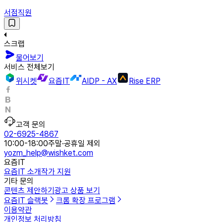
서점직원
스크랩
물어보기
서비스 전체보기
위시켓
요즘IT
AIDP - AX
Rise ERP
고객 문의
02-6925-4867
10:00-18:00
주말·공휴일 제외
yozm_help@wishket.com
요즘IT
요즘IT 소개
작가 지원
기타 문의
콘텐츠 제안하기
광고 상품 보기
요즘IT 슬랙봇
크롬 확장 프로그램
이용약관
개인정보 처리방침