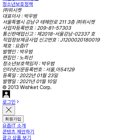
청소년보호정책
㈜위시켓
대표이사 : 박우범
서울특별시 강남구 테헤란로 211 3층 ㈜위시켓
사업자등록번호 : 209-81-57303
통신판매업신고 : 제2018-서울강남-02337 호
직업정보제공사업 신고번호 : J1200020180019
제호 : 요즘IT
발행인 : 박우범
편집인 : 노희선
청소년보호책임자 : 박우범
인터넷신문등록번호 : 서울,아54129
등록일 : 2022년 01월 23일
발행일 : 2021년 01월 10일
© 2013 Wishket Corp.
로그인
회원가입
요즘IT 소개
콘텐츠 제안하기
광고 상품 보기