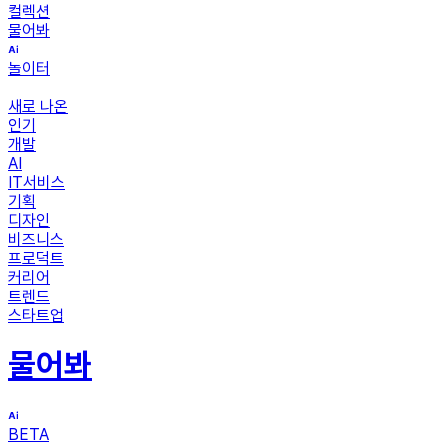
컬렉션
물어봐
놀이터
새로 나온
인기
개발
AI
IT서비스
기획
디자인
비즈니스
프로덕트
커리어
트렌드
스타트업
물어봐
BETA