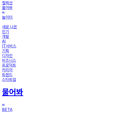
컬렉션
물어봐
놀이터
새로 나온
인기
개발
AI
IT서비스
기획
디자인
비즈니스
프로덕트
커리어
트렌드
스타트업
물어봐
BETA