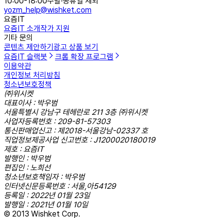
10:00-18:00
주말·공휴일 제외
yozm_help@wishket.com
요즘IT
요즘IT 소개
작가 지원
기타 문의
콘텐츠 제안하기
광고 상품 보기
요즘IT 슬랙봇
크롬 확장 프로그램
이용약관
개인정보 처리방침
청소년보호정책
㈜위시켓
대표이사 : 박우범
서울특별시 강남구 테헤란로 211 3층 ㈜위시켓
사업자등록번호 : 209-81-57303
통신판매업신고 : 제2018-서울강남-02337 호
직업정보제공사업 신고번호 : J1200020180019
제호 : 요즘IT
발행인 : 박우범
편집인 : 노희선
청소년보호책임자 : 박우범
인터넷신문등록번호 : 서울,아54129
등록일 : 2022년 01월 23일
발행일 : 2021년 01월 10일
© 2013 Wishket Corp.