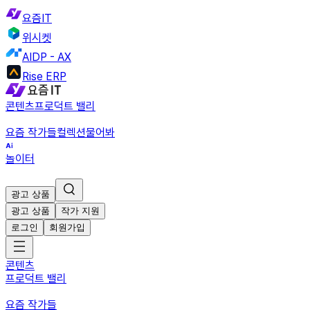
요즘IT
위시켓
AIDP - AX
Rise ERP
콘텐츠
프로덕트 밸리
요즘 작가들
컬렉션
물어봐
놀이터
광고 상품
광고 상품
작가 지원
로그인
회원가입
콘텐츠
프로덕트 밸리
요즘 작가들