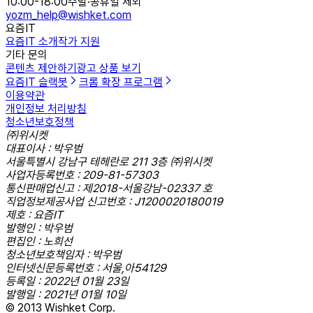
10:00-18:00
주말·공휴일 제외
yozm_help@wishket.com
요즘IT
요즘IT 소개
작가 지원
기타 문의
콘텐츠 제안하기
광고 상품 보기
요즘IT 슬랙봇
크롬 확장 프로그램
이용약관
개인정보 처리방침
청소년보호정책
㈜위시켓
대표이사 : 박우범
서울특별시 강남구 테헤란로 211 3층 ㈜위시켓
사업자등록번호 : 209-81-57303
통신판매업신고 : 제2018-서울강남-02337 호
직업정보제공사업 신고번호 : J1200020180019
제호 : 요즘IT
발행인 : 박우범
편집인 : 노희선
청소년보호책임자 : 박우범
인터넷신문등록번호 : 서울,아54129
등록일 : 2022년 01월 23일
발행일 : 2021년 01월 10일
© 2013 Wishket Corp.