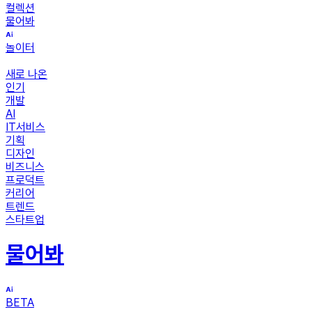
컬렉션
물어봐
놀이터
새로 나온
인기
개발
AI
IT서비스
기획
디자인
비즈니스
프로덕트
커리어
트렌드
스타트업
물어봐
BETA