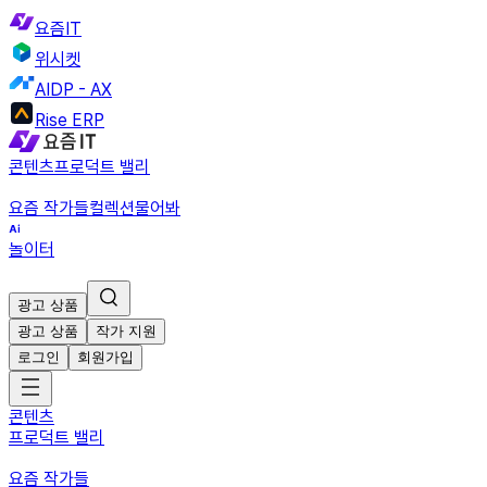
요즘IT
위시켓
AIDP - AX
Rise ERP
콘텐츠
프로덕트 밸리
요즘 작가들
컬렉션
물어봐
놀이터
광고 상품
광고 상품
작가 지원
로그인
회원가입
콘텐츠
프로덕트 밸리
요즘 작가들