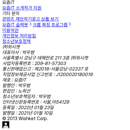
요즘IT
요즘IT 소개
작가 지원
기타 문의
콘텐츠 제안하기
광고 상품 보기
요즘IT 슬랙봇
크롬 확장 프로그램
이용약관
개인정보 처리방침
청소년보호정책
㈜위시켓
대표이사 : 박우범
서울특별시 강남구 테헤란로 211 3층 ㈜위시켓
사업자등록번호 : 209-81-57303
통신판매업신고 : 제2018-서울강남-02337 호
직업정보제공사업 신고번호 : J1200020180019
제호 : 요즘IT
발행인 : 박우범
편집인 : 노희선
청소년보호책임자 : 박우범
인터넷신문등록번호 : 서울,아54129
등록일 : 2022년 01월 23일
발행일 : 2021년 01월 10일
© 2013 Wishket Corp.