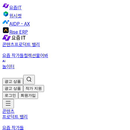
요즘IT
위시켓
AIDP - AX
Rise ERP
콘텐츠
프로덕트 밸리
요즘 작가들
컬렉션
물어봐
놀이터
광고 상품
광고 상품
작가 지원
로그인
회원가입
콘텐츠
프로덕트 밸리
요즘 작가들