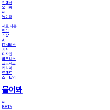
컬렉션
물어봐
놀이터
새로 나온
인기
개발
AI
IT서비스
기획
디자인
비즈니스
프로덕트
커리어
트렌드
스타트업
물어봐
BETA