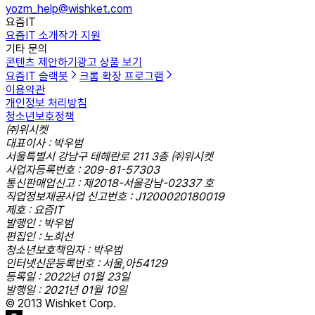
yozm_help@wishket.com
요즘IT
요즘IT 소개
작가 지원
기타 문의
콘텐츠 제안하기
광고 상품 보기
요즘IT 슬랙봇
크롬 확장 프로그램
이용약관
개인정보 처리방침
청소년보호정책
㈜위시켓
대표이사 : 박우범
서울특별시 강남구 테헤란로 211 3층 ㈜위시켓
사업자등록번호 : 209-81-57303
통신판매업신고 : 제2018-서울강남-02337 호
직업정보제공사업 신고번호 : J1200020180019
제호 : 요즘IT
발행인 : 박우범
편집인 : 노희선
청소년보호책임자 : 박우범
인터넷신문등록번호 : 서울,아54129
등록일 : 2022년 01월 23일
발행일 : 2021년 01월 10일
© 2013 Wishket Corp.