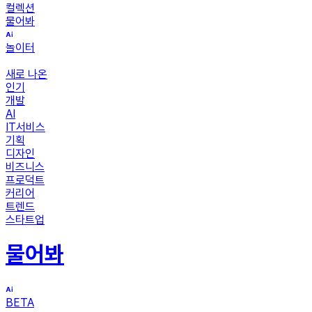
컬렉션
물어봐
놀이터
새로 나온
인기
개발
AI
IT서비스
기획
디자인
비즈니스
프로덕트
커리어
트렌드
스타트업
물어봐
BETA