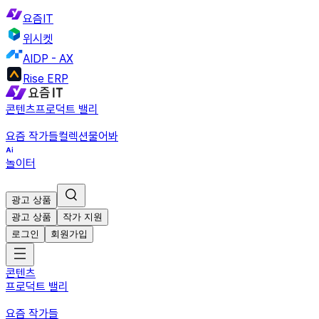
요즘IT
위시켓
AIDP - AX
Rise ERP
콘텐츠
프로덕트 밸리
요즘 작가들
컬렉션
물어봐
놀이터
광고 상품
광고 상품
작가 지원
로그인
회원가입
콘텐츠
프로덕트 밸리
요즘 작가들