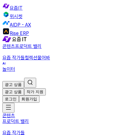
요즘IT
위시켓
AIDP - AX
Rise ERP
콘텐츠
프로덕트 밸리
요즘 작가들
컬렉션
물어봐
놀이터
광고 상품
광고 상품
작가 지원
로그인
회원가입
콘텐츠
프로덕트 밸리
요즘 작가들