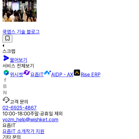
쿡앱스 기술 블로그
스크랩
물어보기
서비스 전체보기
위시켓
요즘IT
AIDP - AX
Rise ERP
고객 문의
02-6925-4867
10:00-18:00
주말·공휴일 제외
yozm_help@wishket.com
요즘IT
요즘IT 소개
작가 지원
기타 문의