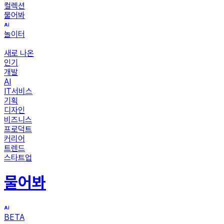
컬렉션
물어봐
놀이터
새로 나온
인기
개발
AI
IT서비스
기획
디자인
비즈니스
프로덕트
커리어
트렌드
스타트업
물어봐
BETA