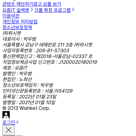
콘텐츠 제안하기
광고 상품 보기
요즘IT 슬랙봇
크롬 확장 프로그램
이용약관
개인정보 처리방침
청소년보호정책
㈜위시켓
대표이사 : 박우범
서울특별시 강남구 테헤란로 211 3층 ㈜위시켓
사업자등록번호 : 209-81-57303
통신판매업신고 : 제2018-서울강남-02337 호
직업정보제공사업 신고번호 : J1200020180019
제호 : 요즘IT
발행인 : 박우범
편집인 : 노희선
청소년보호책임자 : 박우범
인터넷신문등록번호 : 서울,아54129
등록일 : 2022년 01월 23일
발행일 : 2021년 01월 10일
© 2013 Wishket Corp.
로그인