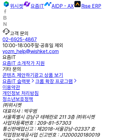
위시켓
요즘IT
AIDP - AX
Rise ERP
고객 문의
02-6925-4867
10:00-18:00
주말·공휴일 제외
yozm_help@wishket.com
요즘IT
요즘IT 소개
작가 지원
기타 문의
콘텐츠 제안하기
광고 상품 보기
요즘IT 슬랙봇
크롬 확장 프로그램
이용약관
개인정보 처리방침
청소년보호정책
㈜위시켓
대표이사 : 박우범
서울특별시 강남구 테헤란로 211 3층 ㈜위시켓
사업자등록번호 : 209-81-57303
통신판매업신고 : 제2018-서울강남-02337 호
직업정보제공사업 신고번호 : J1200020180019