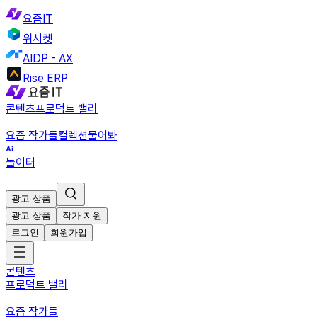
요즘IT
위시켓
AIDP - AX
Rise ERP
콘텐츠
프로덕트 밸리
요즘 작가들
컬렉션
물어봐
놀이터
광고 상품
광고 상품
작가 지원
로그인
회원가입
콘텐츠
프로덕트 밸리
요즘 작가들