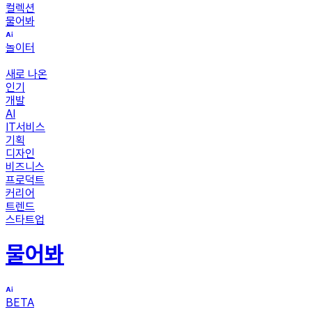
컬렉션
물어봐
놀이터
새로 나온
인기
개발
AI
IT서비스
기획
디자인
비즈니스
프로덕트
커리어
트렌드
스타트업
물어봐
BETA