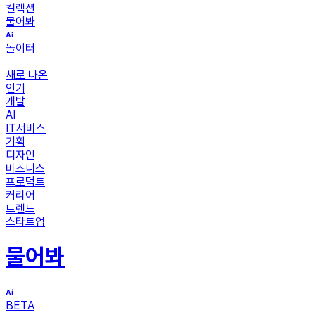
컬렉션
물어봐
놀이터
새로 나온
인기
개발
AI
IT서비스
기획
디자인
비즈니스
프로덕트
커리어
트렌드
스타트업
물어봐
BETA