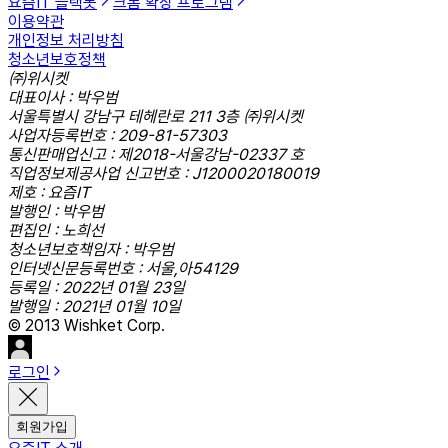
요즘IT 슬랙봇
크롬 확장 프로그램
이용약관
개인정보 처리방침
청소년보호정책
㈜위시켓
대표이사 : 박우범
서울특별시 강남구 테헤란로 211 3층 ㈜위시켓
사업자등록번호 : 209-81-57303
통신판매업신고 : 제2018-서울강남-02337 호
직업정보제공사업 신고번호 : J1200020180019
제호 : 요즘IT
발행인 : 박우범
편집인 : 노희선
청소년보호책임자 : 박우범
인터넷신문등록번호 : 서울,아54129
등록일 : 2022년 01월 23일
발행일 : 2021년 01월 10일
© 2013 Wishket Corp.
로그인
회원가입