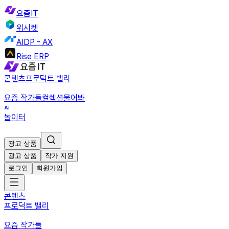
요즘IT
위시켓
AIDP - AX
Rise ERP
콘텐츠
프로덕트 밸리
요즘 작가들
컬렉션
물어봐
놀이터
광고 상품
광고 상품
작가 지원
로그인
회원가입
콘텐츠
프로덕트 밸리
요즘 작가들