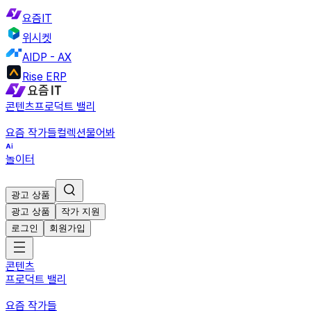
요즘IT
위시켓
AIDP - AX
Rise ERP
콘텐츠
프로덕트 밸리
요즘 작가들
컬렉션
물어봐
놀이터
광고 상품
광고 상품
작가 지원
로그인
회원가입
콘텐츠
프로덕트 밸리
요즘 작가들