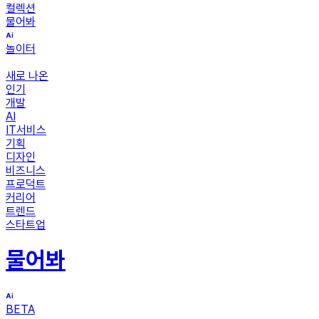
컬렉션
물어봐
놀이터
새로 나온
인기
개발
AI
IT서비스
기획
디자인
비즈니스
프로덕트
커리어
트렌드
스타트업
물어봐
BETA