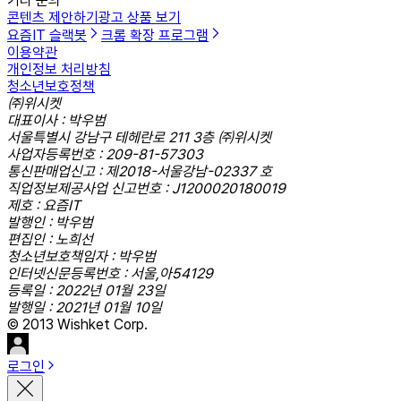
기타 문의
콘텐츠 제안하기
광고 상품 보기
요즘IT 슬랙봇
크롬 확장 프로그램
이용약관
개인정보 처리방침
청소년보호정책
㈜위시켓
대표이사 : 박우범
서울특별시 강남구 테헤란로 211 3층 ㈜위시켓
사업자등록번호 : 209-81-57303
통신판매업신고 : 제2018-서울강남-02337 호
직업정보제공사업 신고번호 : J1200020180019
제호 : 요즘IT
발행인 : 박우범
편집인 : 노희선
청소년보호책임자 : 박우범
인터넷신문등록번호 : 서울,아54129
등록일 : 2022년 01월 23일
발행일 : 2021년 01월 10일
© 2013 Wishket Corp.
로그인