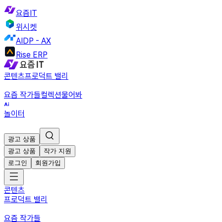
요즘IT
위시켓
AIDP - AX
Rise ERP
콘텐츠
프로덕트 밸리
요즘 작가들
컬렉션
물어봐
놀이터
광고 상품
광고 상품
작가 지원
로그인
회원가입
콘텐츠
프로덕트 밸리
요즘 작가들