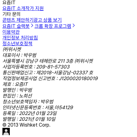
요즘IT
요즘IT 소개
작가 지원
기타 문의
콘텐츠 제안하기
광고 상품 보기
요즘IT 슬랙봇
크롬 확장 프로그램
이용약관
개인정보 처리방침
청소년보호정책
㈜위시켓
대표이사 : 박우범
서울특별시 강남구 테헤란로 211 3층 ㈜위시켓
사업자등록번호 : 209-81-57303
통신판매업신고 : 제2018-서울강남-02337 호
직업정보제공사업 신고번호 : J1200020180019
제호 : 요즘IT
발행인 : 박우범
편집인 : 노희선
청소년보호책임자 : 박우범
인터넷신문등록번호 : 서울,아54129
등록일 : 2022년 01월 23일
발행일 : 2021년 01월 10일
© 2013 Wishket Corp.