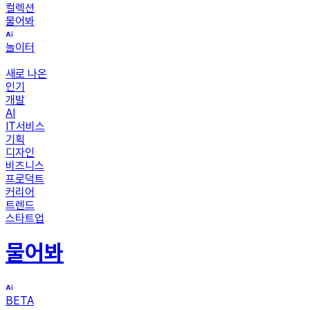
컬렉션
물어봐
놀이터
새로 나온
인기
개발
AI
IT서비스
기획
디자인
비즈니스
프로덕트
커리어
트렌드
스타트업
물어봐
BETA