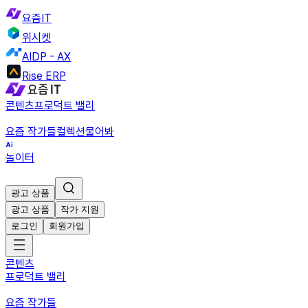
요즘IT
위시켓
AIDP - AX
Rise ERP
콘텐츠
프로덕트 밸리
요즘 작가들
컬렉션
물어봐
놀이터
광고 상품
광고 상품
작가 지원
로그인
회원가입
콘텐츠
프로덕트 밸리
요즘 작가들