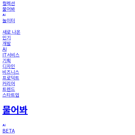
컬렉션
물어봐
놀이터
새로 나온
인기
개발
AI
IT서비스
기획
디자인
비즈니스
프로덕트
커리어
트렌드
스타트업
물어봐
BETA