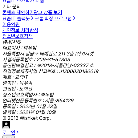
요즘IT 소개
작가 지원
기타 문의
콘텐츠 제안하기
광고 상품 보기
요즘IT 슬랙봇
크롬 확장 프로그램
이용약관
개인정보 처리방침
청소년보호정책
㈜위시켓
대표이사 : 박우범
서울특별시 강남구 테헤란로 211 3층 ㈜위시켓
사업자등록번호 : 209-81-57303
통신판매업신고 : 제2018-서울강남-02337 호
직업정보제공사업 신고번호 : J1200020180019
제호 : 요즘IT
발행인 : 박우범
편집인 : 노희선
청소년보호책임자 : 박우범
인터넷신문등록번호 : 서울,아54129
등록일 : 2022년 01월 23일
발행일 : 2021년 01월 10일
© 2013 Wishket Corp.
로그인