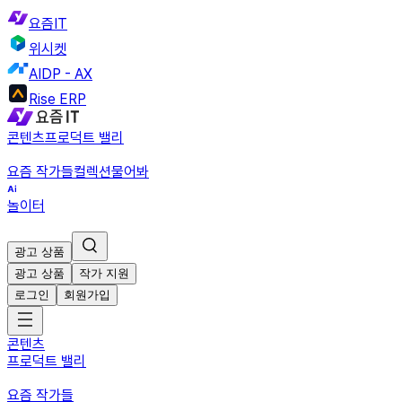
요즘IT
위시켓
AIDP - AX
Rise ERP
콘텐츠
프로덕트 밸리
요즘 작가들
컬렉션
물어봐
놀이터
광고 상품
광고 상품
작가 지원
로그인
회원가입
콘텐츠
프로덕트 밸리
요즘 작가들