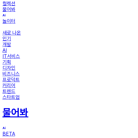
컬렉션
물어봐
놀이터
새로 나온
인기
개발
AI
IT서비스
기획
디자인
비즈니스
프로덕트
커리어
트렌드
스타트업
물어봐
BETA