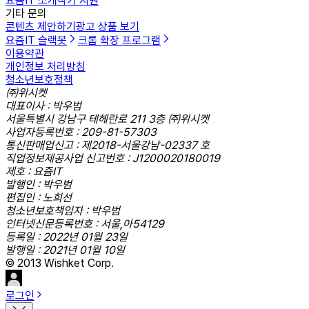
요즘IT 소개
작가 지원
기타 문의
콘텐츠 제안하기
광고 상품 보기
요즘IT 슬랙봇
크롬 확장 프로그램
이용약관
개인정보 처리방침
청소년보호정책
㈜위시켓
대표이사 : 박우범
서울특별시 강남구 테헤란로 211 3층 ㈜위시켓
사업자등록번호 : 209-81-57303
통신판매업신고 : 제2018-서울강남-02337 호
직업정보제공사업 신고번호 : J1200020180019
제호 : 요즘IT
발행인 : 박우범
편집인 : 노희선
청소년보호책임자 : 박우범
인터넷신문등록번호 : 서울,아54129
등록일 : 2022년 01월 23일
발행일 : 2021년 01월 10일
© 2013 Wishket Corp.
로그인