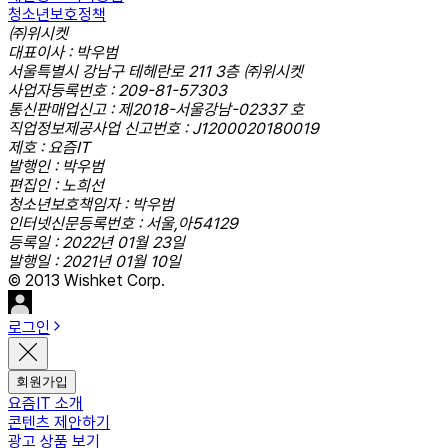
청소년보호정책
㈜위시켓
대표이사 : 박우범
서울특별시 강남구 테헤란로 211 3층 ㈜위시켓
사업자등록번호 : 209-81-57303
통신판매업신고 : 제2018-서울강남-02337 호
직업정보제공사업 신고번호 : J1200020180019
제호 : 요즘IT
발행인 : 박우범
편집인 : 노희선
청소년보호책임자 : 박우범
인터넷신문등록번호 : 서울,아54129
등록일 : 2022년 01월 23일
발행일 : 2021년 01월 10일
© 2013 Wishket Corp.
로그인
회원가입
요즘IT 소개
콘텐츠 제안하기
광고 상품 보기