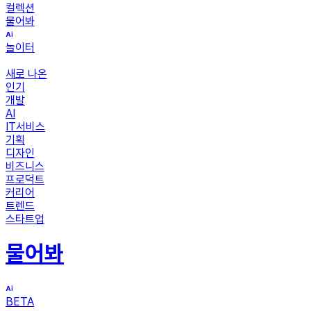
컬렉션
물어봐
놀이터
새로 나온
인기
개발
AI
IT서비스
기획
디자인
비즈니스
프로덕트
커리어
트렌드
스타트업
물어봐
BETA