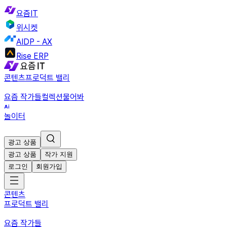
요즘IT
위시켓
AIDP - AX
Rise ERP
콘텐츠
프로덕트 밸리
요즘 작가들
컬렉션
물어봐
놀이터
광고 상품
광고 상품
작가 지원
로그인
회원가입
콘텐츠
프로덕트 밸리
요즘 작가들