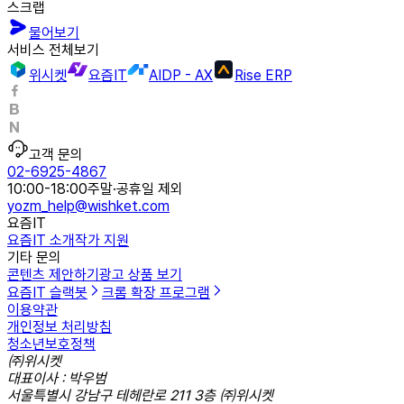
스크랩
물어보기
서비스 전체보기
위시켓
요즘IT
AIDP - AX
Rise ERP
고객 문의
02-6925-4867
10:00-18:00
주말·공휴일 제외
yozm_help@wishket.com
요즘IT
요즘IT 소개
작가 지원
기타 문의
콘텐츠 제안하기
광고 상품 보기
요즘IT 슬랙봇
크롬 확장 프로그램
이용약관
개인정보 처리방침
청소년보호정책
㈜위시켓
대표이사 : 박우범
서울특별시 강남구 테헤란로 211 3층 ㈜위시켓