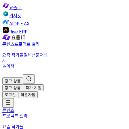
요즘IT
위시켓
AIDP - AX
Rise ERP
콘텐츠
프로덕트 밸리
요즘 작가들
컬렉션
물어봐
놀이터
광고 상품
광고 상품
작가 지원
로그인
회원가입
콘텐츠
프로덕트 밸리
요즘 작가들