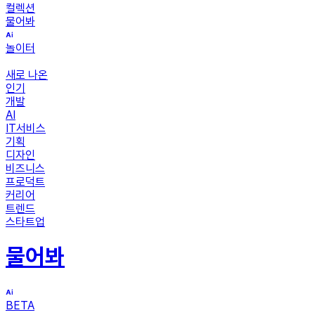
컬렉션
물어봐
놀이터
새로 나온
인기
개발
AI
IT서비스
기획
디자인
비즈니스
프로덕트
커리어
트렌드
스타트업
물어봐
BETA