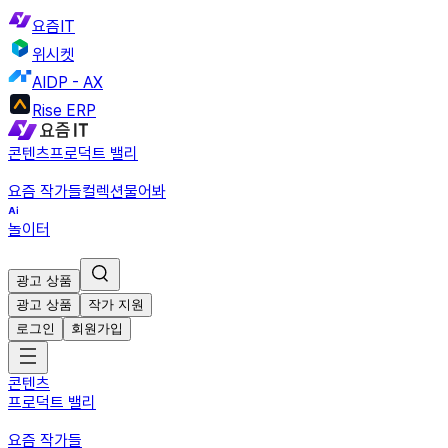
요즘IT
위시켓
AIDP - AX
Rise ERP
콘텐츠
프로덕트 밸리
요즘 작가들
컬렉션
물어봐
놀이터
광고 상품
광고 상품
작가 지원
로그인
회원가입
콘텐츠
프로덕트 밸리
요즘 작가들