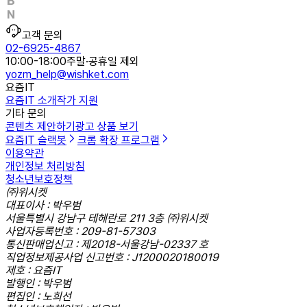
고객 문의
02-6925-4867
10:00-18:00
주말·공휴일 제외
yozm_help@wishket.com
요즘IT
요즘IT 소개
작가 지원
기타 문의
콘텐츠 제안하기
광고 상품 보기
요즘IT 슬랙봇
크롬 확장 프로그램
이용약관
개인정보 처리방침
청소년보호정책
㈜위시켓
대표이사 : 박우범
서울특별시 강남구 테헤란로 211 3층 ㈜위시켓
사업자등록번호 : 209-81-57303
통신판매업신고 : 제2018-서울강남-02337 호
직업정보제공사업 신고번호 : J1200020180019
제호 : 요즘IT
발행인 : 박우범
편집인 : 노희선