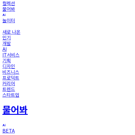
컬렉션
물어봐
놀이터
새로 나온
인기
개발
AI
IT서비스
기획
디자인
비즈니스
프로덕트
커리어
트렌드
스타트업
물어봐
BETA