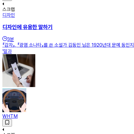
스크랩
디자인
디자인에 유용한 말하기
3
분
『감자』, 『광염 소나타』를 쓴 소설가 김동인 님은 1920년대 문예 동
'말과
WHTM