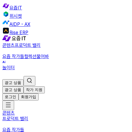
요즘IT
위시켓
AIDP - AX
Rise ERP
콘텐츠
프로덕트 밸리
요즘 작가들
컬렉션
물어봐
놀이터
광고 상품
광고 상품
작가 지원
로그인
회원가입
콘텐츠
프로덕트 밸리
요즘 작가들