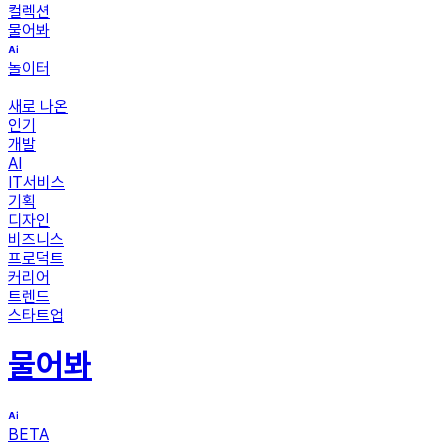
컬렉션
물어봐
놀이터
새로 나온
인기
개발
AI
IT서비스
기획
디자인
비즈니스
프로덕트
커리어
트렌드
스타트업
물어봐
BETA