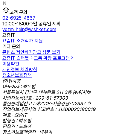
고객 문의
02-6925-4867
10:00-18:00
주말·공휴일 제외
yozm_help@wishket.com
요즘IT
요즘IT 소개
작가 지원
기타 문의
콘텐츠 제안하기
광고 상품 보기
요즘IT 슬랙봇
크롬 확장 프로그램
이용약관
개인정보 처리방침
청소년보호정책
㈜위시켓
대표이사 : 박우범
서울특별시 강남구 테헤란로 211 3층 ㈜위시켓
사업자등록번호 : 209-81-57303
통신판매업신고 : 제2018-서울강남-02337 호
직업정보제공사업 신고번호 : J1200020180019
제호 : 요즘IT
발행인 : 박우범
편집인 : 노희선
청소년보호책임자 : 박우범