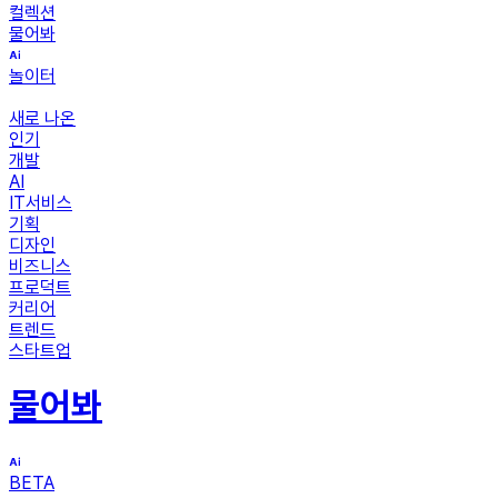
컬렉션
물어봐
놀이터
새로 나온
인기
개발
AI
IT서비스
기획
디자인
비즈니스
프로덕트
커리어
트렌드
스타트업
물어봐
BETA