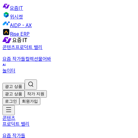
요즘IT
위시켓
AIDP - AX
Rise ERP
콘텐츠
프로덕트 밸리
요즘 작가들
컬렉션
물어봐
놀이터
광고 상품
광고 상품
작가 지원
로그인
회원가입
콘텐츠
프로덕트 밸리
요즘 작가들