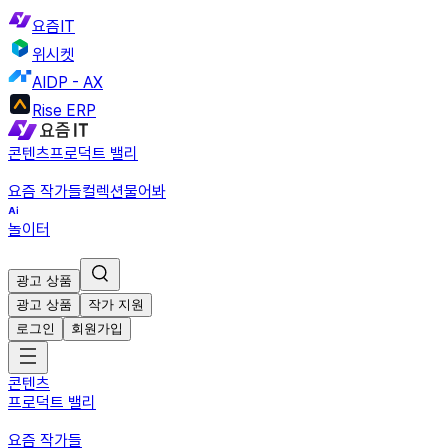
요즘IT
위시켓
AIDP - AX
Rise ERP
콘텐츠
프로덕트 밸리
요즘 작가들
컬렉션
물어봐
놀이터
광고 상품
광고 상품
작가 지원
로그인
회원가입
콘텐츠
프로덕트 밸리
요즘 작가들