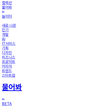
컬렉션
물어봐
놀이터
새로 나온
인기
개발
AI
IT서비스
기획
디자인
비즈니스
프로덕트
커리어
트렌드
스타트업
물어봐
BETA