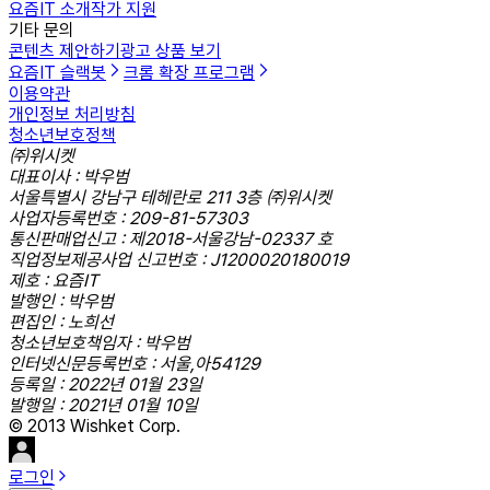
요즘IT 소개
작가 지원
기타 문의
콘텐츠 제안하기
광고 상품 보기
요즘IT 슬랙봇
크롬 확장 프로그램
이용약관
개인정보 처리방침
청소년보호정책
㈜위시켓
대표이사 : 박우범
서울특별시 강남구 테헤란로 211 3층 ㈜위시켓
사업자등록번호 : 209-81-57303
통신판매업신고 : 제2018-서울강남-02337 호
직업정보제공사업 신고번호 : J1200020180019
제호 : 요즘IT
발행인 : 박우범
편집인 : 노희선
청소년보호책임자 : 박우범
인터넷신문등록번호 : 서울,아54129
등록일 : 2022년 01월 23일
발행일 : 2021년 01월 10일
© 2013 Wishket Corp.
로그인