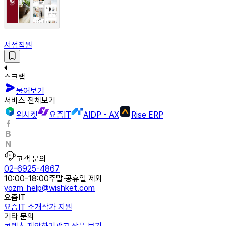
서점직원
스크랩
물어보기
서비스 전체보기
위시켓
요즘IT
AIDP - AX
Rise ERP
고객 문의
02-6925-4867
10:00-18:00
주말·공휴일 제외
yozm_help@wishket.com
요즘IT
요즘IT 소개
작가 지원
기타 문의