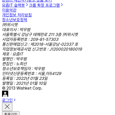
콘텐츠 제안하기
광고 상품 보기
요즘IT 슬랙봇
크롬 확장 프로그램
이용약관
개인정보 처리방침
청소년보호정책
㈜위시켓
대표이사 : 박우범
서울특별시 강남구 테헤란로 211 3층 ㈜위시켓
사업자등록번호 : 209-81-57303
통신판매업신고 : 제2018-서울강남-02337 호
직업정보제공사업 신고번호 : J1200020180019
제호 : 요즘IT
발행인 : 박우범
편집인 : 노희선
청소년보호책임자 : 박우범
인터넷신문등록번호 : 서울,아54129
등록일 : 2022년 01월 23일
발행일 : 2021년 01월 10일
© 2013 Wishket Corp.
로그인
회원가입