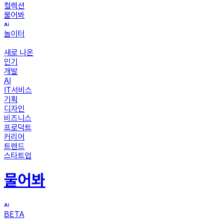
컬렉션
물어봐
놀이터
새로 나온
인기
개발
AI
IT서비스
기획
디자인
비즈니스
프로덕트
커리어
트렌드
스타트업
물어봐
BETA