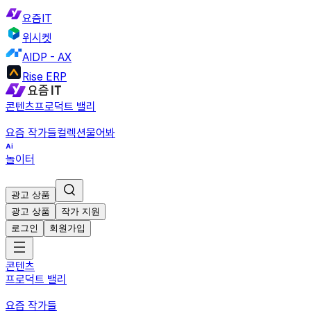
요즘IT
위시켓
AIDP - AX
Rise ERP
콘텐츠
프로덕트 밸리
요즘 작가들
컬렉션
물어봐
놀이터
광고 상품
광고 상품
작가 지원
로그인
회원가입
콘텐츠
프로덕트 밸리
요즘 작가들