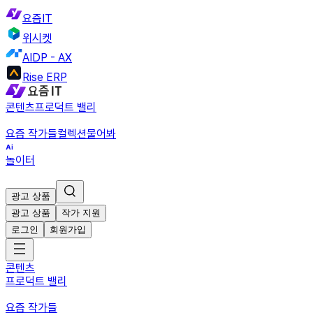
요즘IT
위시켓
AIDP - AX
Rise ERP
콘텐츠
프로덕트 밸리
요즘 작가들
컬렉션
물어봐
놀이터
광고 상품
광고 상품
작가 지원
로그인
회원가입
콘텐츠
프로덕트 밸리
요즘 작가들