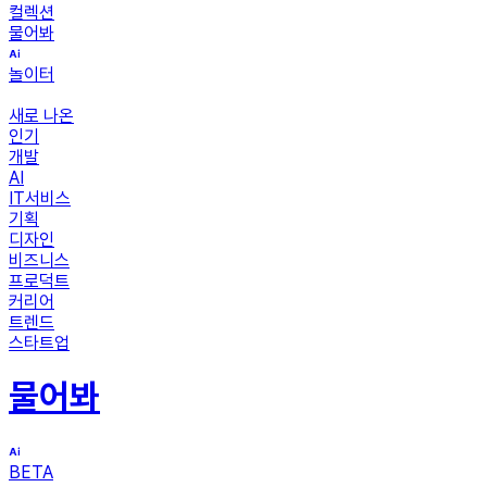
컬렉션
물어봐
놀이터
새로 나온
인기
개발
AI
IT서비스
기획
디자인
비즈니스
프로덕트
커리어
트렌드
스타트업
물어봐
BETA