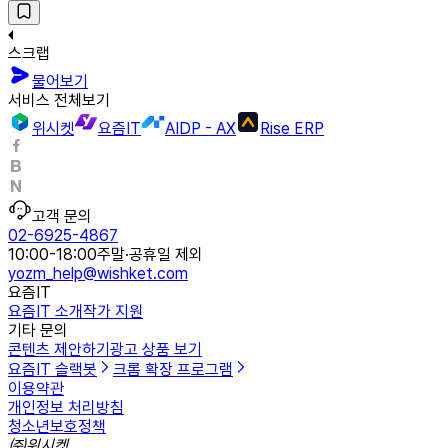
스크랩
물어보기
서비스 전체보기
위시켓
요즘IT
AIDP - AX
Rise ERP
고객 문의
02-6925-4867
10:00-18:00
주말·공휴일 제외
yozm_help@wishket.com
요즘IT
요즘IT 소개
작가 지원
기타 문의
콘텐츠 제안하기
광고 상품 보기
요즘IT 슬랙봇
크롬 확장 프로그램
이용약관
개인정보 처리방침
청소년보호정책
㈜위시켓