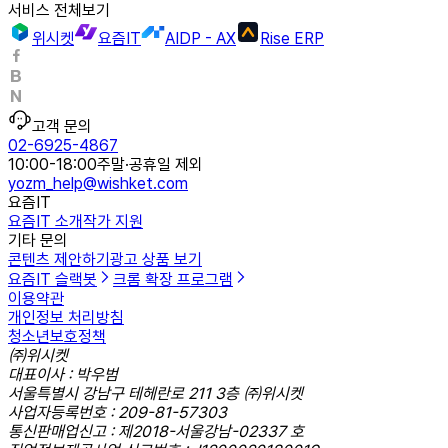
서비스 전체보기
위시켓
요즘IT
AIDP - AX
Rise ERP
고객 문의
02-6925-4867
10:00-18:00
주말·공휴일 제외
yozm_help@wishket.com
요즘IT
요즘IT 소개
작가 지원
기타 문의
콘텐츠 제안하기
광고 상품 보기
요즘IT 슬랙봇
크롬 확장 프로그램
이용약관
개인정보 처리방침
청소년보호정책
㈜위시켓
대표이사 : 박우범
서울특별시 강남구 테헤란로 211 3층 ㈜위시켓
사업자등록번호 : 209-81-57303
통신판매업신고 : 제2018-서울강남-02337 호