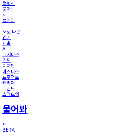
컬렉션
물어봐
놀이터
새로 나온
인기
개발
AI
IT서비스
기획
디자인
비즈니스
프로덕트
커리어
트렌드
스타트업
물어봐
BETA