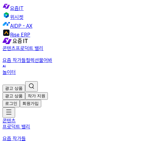
요즘IT
위시켓
AIDP - AX
Rise ERP
콘텐츠
프로덕트 밸리
요즘 작가들
컬렉션
물어봐
놀이터
광고 상품
광고 상품
작가 지원
로그인
회원가입
콘텐츠
프로덕트 밸리
요즘 작가들