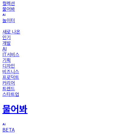
컬렉션
물어봐
놀이터
새로 나온
인기
개발
AI
IT서비스
기획
디자인
비즈니스
프로덕트
커리어
트렌드
스타트업
물어봐
BETA