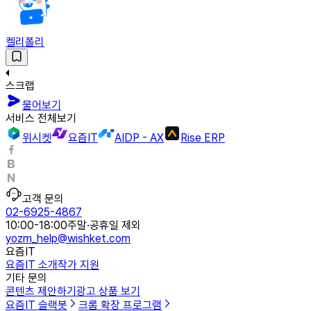
켈리폴리
스크랩
물어보기
서비스 전체보기
위시켓
요즘IT
AIDP - AX
Rise ERP
고객 문의
02-6925-4867
10:00-18:00
주말·공휴일 제외
yozm_help@wishket.com
요즘IT
요즘IT 소개
작가 지원
기타 문의
콘텐츠 제안하기
광고 상품 보기
요즘IT 슬랙봇
크롬 확장 프로그램