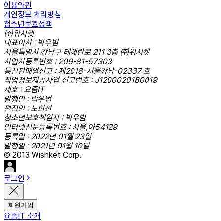
이용약관
개인정보 처리방침
청소년보호정책
㈜위시켓
대표이사 : 박우범
서울특별시 강남구 테헤란로 211 3층 ㈜위시켓
사업자등록번호 : 209-81-57303
통신판매업신고 : 제2018-서울강남-02337 호
직업정보제공사업 신고번호 : J1200020180019
제호 : 요즘IT
발행인 : 박우범
편집인 : 노희선
청소년보호책임자 : 박우범
인터넷신문등록번호 : 서울,아54129
등록일 : 2022년 01월 23일
발행일 : 2021년 01월 10일
© 2013 Wishket Corp.
로그인
회원가입
요즘IT 소개