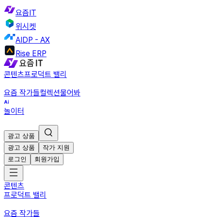
요즘IT
위시켓
AIDP - AX
Rise ERP
콘텐츠
프로덕트 밸리
요즘 작가들
컬렉션
물어봐
놀이터
광고 상품
광고 상품
작가 지원
로그인
회원가입
콘텐츠
프로덕트 밸리
요즘 작가들