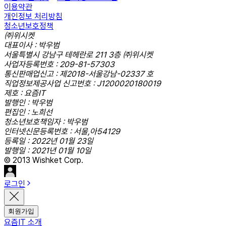
이용약관
개인정보 처리방침
청소년보호정책
㈜위시켓
대표이사 : 박우범
서울특별시 강남구 테헤란로 211 3층 ㈜위시켓
사업자등록번호 : 209-81-57303
통신판매업신고 : 제2018-서울강남-02337 호
직업정보제공사업 신고번호 : J1200020180019
제호 : 요즘IT
발행인 : 박우범
편집인 : 노희선
청소년보호책임자 : 박우범
인터넷신문등록번호 : 서울,아54129
등록일 : 2022년 01월 23일
발행일 : 2021년 01월 10일
© 2013 Wishket Corp.
로그인
회원가입
요즘IT 소개