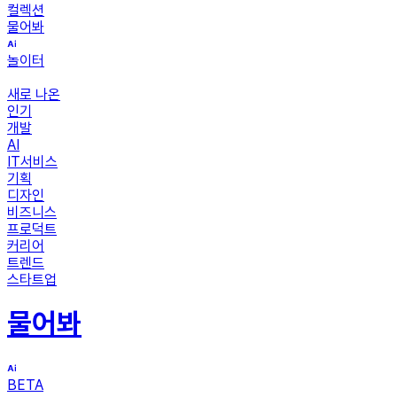
컬렉션
물어봐
놀이터
새로 나온
인기
개발
AI
IT서비스
기획
디자인
비즈니스
프로덕트
커리어
트렌드
스타트업
물어봐
BETA