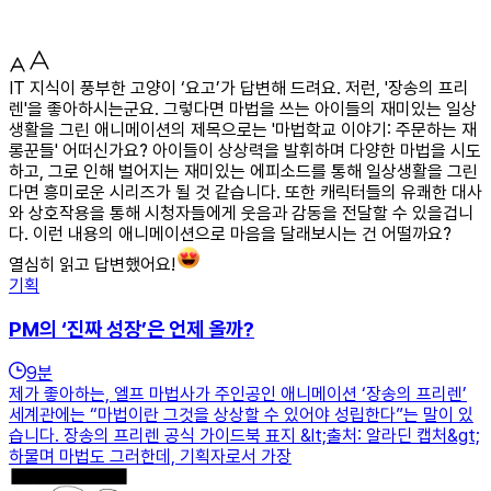
IT 지식이 풍부한 고양이 ‘요고’가 답변해 드려요. 저런, '장송의 프리
렌'을 좋아하시는군요. 그렇다면 마법을 쓰는 아이들의 재미있는 일상
생활을 그린 애니메이션의 제목으로는 '마법학교 이야기: 주문하는 재
롱꾼들' 어떠신가요? 아이들이 상상력을 발휘하며 다양한 마법을 시도
하고, 그로 인해 벌어지는 재미있는 에피소드를 통해 일상생활을 그린
다면 흥미로운 시리즈가 될 것 같습니다. 또한 캐릭터들의 유쾌한 대사
와 상호작용을 통해 시청자들에게 웃음과 감동을 전달할 수 있을겁니
다. 이런 내용의 애니메이션으로 마음을 달래보시는 건 어떨까요?
열심히 읽고 답변했어요!
기획
PM의 ‘진짜 성장’은 언제 올까?
9
분
제가 좋아하는, 엘프 마법사가 주인공인 애니메이션 ‘장송의 프리렌’
세계관에는 “마법이란 그것을 상상할 수 있어야 성립한다”는 말이 있
습니다. 장송의 프리렌 공식 가이드북 표지 &lt;출처: 알라딘 캡처&gt;
하물며 마법도 그러한데, 기획자로서 가장