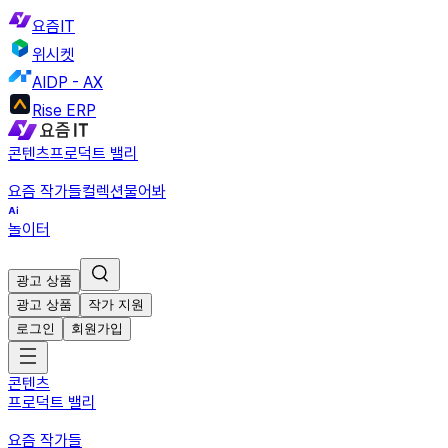
요즘IT
위시켓
AIDP - AX
Rise ERP
콘텐츠
프로덕트 밸리
요즘 작가들
컬렉션
물어봐
놀이터
광고 상품
광고 상품
작가 지원
로그인
회원가입
콘텐츠
프로덕트 밸리
요즘 작가들