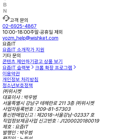
고객 문의
02-6925-4867
10:00-18:00
주말·공휴일 제외
yozm_help@wishket.com
요즘IT
요즘IT 소개
작가 지원
기타 문의
콘텐츠 제안하기
광고 상품 보기
요즘IT 슬랙봇
크롬 확장 프로그램
이용약관
개인정보 처리방침
청소년보호정책
㈜위시켓
대표이사 : 박우범
서울특별시 강남구 테헤란로 211 3층 ㈜위시켓
사업자등록번호 : 209-81-57303
통신판매업신고 : 제2018-서울강남-02337 호
직업정보제공사업 신고번호 : J1200020180019
제호 : 요즘IT
발행인 : 박우범
편집인 : 노희선