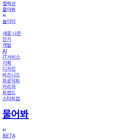
컬렉션
물어봐
놀이터
새로 나온
인기
개발
AI
IT서비스
기획
디자인
비즈니스
프로덕트
커리어
트렌드
스타트업
물어봐
BETA