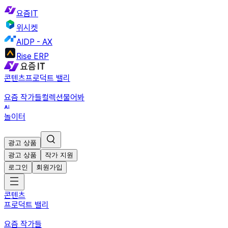
요즘IT
위시켓
AIDP - AX
Rise ERP
콘텐츠
프로덕트 밸리
요즘 작가들
컬렉션
물어봐
놀이터
광고 상품
광고 상품
작가 지원
로그인
회원가입
콘텐츠
프로덕트 밸리
요즘 작가들