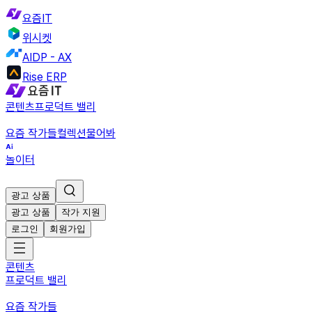
요즘IT
위시켓
AIDP - AX
Rise ERP
콘텐츠
프로덕트 밸리
요즘 작가들
컬렉션
물어봐
놀이터
광고 상품
광고 상품
작가 지원
로그인
회원가입
콘텐츠
프로덕트 밸리
요즘 작가들