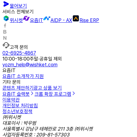
물어보기
서비스 전체보기
위시켓
요즘IT
AIDP - AX
Rise ERP
고객 문의
02-6925-4867
10:00-18:00
주말·공휴일 제외
yozm_help@wishket.com
요즘IT
요즘IT 소개
작가 지원
기타 문의
콘텐츠 제안하기
광고 상품 보기
요즘IT 슬랙봇
크롬 확장 프로그램
이용약관
개인정보 처리방침
청소년보호정책
㈜위시켓
대표이사 : 박우범
서울특별시 강남구 테헤란로 211 3층 ㈜위시켓
사업자등록번호 : 209-81-57303