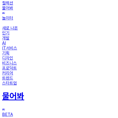
컬렉션
물어봐
놀이터
새로 나온
인기
개발
AI
IT서비스
기획
디자인
비즈니스
프로덕트
커리어
트렌드
스타트업
물어봐
BETA