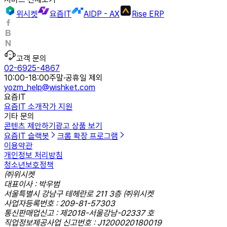
위시켓
요즘IT
AIDP - AX
Rise ERP
고객 문의
02-6925-4867
10:00-18:00
주말·공휴일 제외
yozm_help@wishket.com
요즘IT
요즘IT 소개
작가 지원
기타 문의
콘텐츠 제안하기
광고 상품 보기
요즘IT 슬랙봇
크롬 확장 프로그램
이용약관
개인정보 처리방침
청소년보호정책
㈜위시켓
대표이사 : 박우범
서울특별시 강남구 테헤란로 211 3층 ㈜위시켓
사업자등록번호 : 209-81-57303
통신판매업신고 : 제2018-서울강남-02337 호
직업정보제공사업 신고번호 : J1200020180019