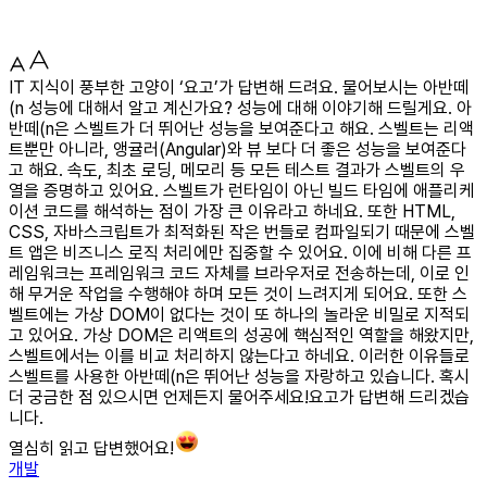
IT 지식이 풍부한 고양이 ‘요고’가 답변해 드려요. 물어보시는 아반떼
(n 성능에 대해서 알고 계신가요? 성능에 대해 이야기해 드릴게요. 아
반떼(n은 스벨트가 더 뛰어난 성능을 보여준다고 해요. 스벨트는 리액
트뿐만 아니라, 앵귤러(Angular)와 뷰 보다 더 좋은 성능을 보여준다
고 해요. 속도, 최초 로딩, 메모리 등 모든 테스트 결과가 스벨트의 우
열을 증명하고 있어요. 스벨트가 런타임이 아닌 빌드 타임에 애플리케
이션 코드를 해석하는 점이 가장 큰 이유라고 하네요. 또한 HTML,
CSS, 자바스크립트가 최적화된 작은 번들로 컴파일되기 때문에 스벨
트 앱은 비즈니스 로직 처리에만 집중할 수 있어요. 이에 비해 다른 프
레임워크는 프레임워크 코드 자체를 브라우저로 전송하는데, 이로 인
해 무거운 작업을 수행해야 하며 모든 것이 느려지게 되어요. 또한 스
벨트에는 가상 DOM이 없다는 것이 또 하나의 놀라운 비밀로 지적되
고 있어요. 가상 DOM은 리액트의 성공에 핵심적인 역할을 해왔지만,
스벨트에서는 이를 비교 처리하지 않는다고 하네요. 이러한 이유들로
스벨트를 사용한 아반떼(n은 뛰어난 성능을 자랑하고 있습니다. 혹시
더 궁금한 점 있으시면 언제든지 물어주세요!요고가 답변해 드리겠습
니다.
열심히 읽고 답변했어요!
개발