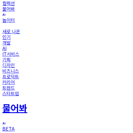
컬렉션
물어봐
놀이터
새로 나온
인기
개발
AI
IT서비스
기획
디자인
비즈니스
프로덕트
커리어
트렌드
스타트업
물어봐
BETA