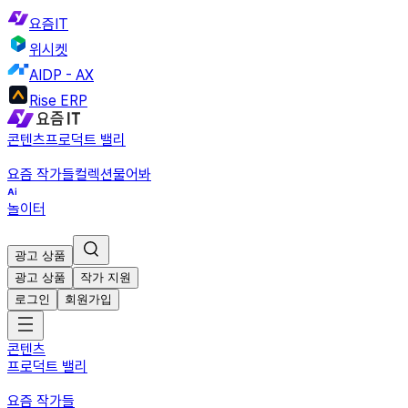
요즘IT
위시켓
AIDP - AX
Rise ERP
콘텐츠
프로덕트 밸리
요즘 작가들
컬렉션
물어봐
놀이터
광고 상품
광고 상품
작가 지원
로그인
회원가입
콘텐츠
프로덕트 밸리
요즘 작가들