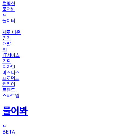
컬렉션
물어봐
놀이터
새로 나온
인기
개발
AI
IT서비스
기획
디자인
비즈니스
프로덕트
커리어
트렌드
스타트업
물어봐
BETA