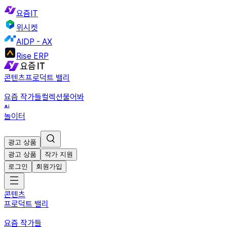
요즘IT
위시켓
AIDP - AX
Rise ERP
콘텐츠
프로덕트 밸리
요즘 작가들
컬렉션
물어봐
놀이터
광고 상품
광고 상품
작가 지원
로그인
회원가입
콘텐츠
프로덕트 밸리
요즘 작가들