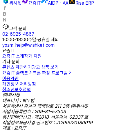
위시켓
요즘IT
AIDP - AX
Rise ERP
고객 문의
02-6925-4867
10:00-18:00
주말·공휴일 제외
yozm_help@wishket.com
요즘IT
요즘IT 소개
작가 지원
기타 문의
콘텐츠 제안하기
광고 상품 보기
요즘IT 슬랙봇
크롬 확장 프로그램
이용약관
개인정보 처리방침
청소년보호정책
㈜위시켓
대표이사 : 박우범
서울특별시 강남구 테헤란로 211 3층 ㈜위시켓
사업자등록번호 : 209-81-57303
통신판매업신고 : 제2018-서울강남-02337 호
직업정보제공사업 신고번호 : J1200020180019
제호 : 요즘IT