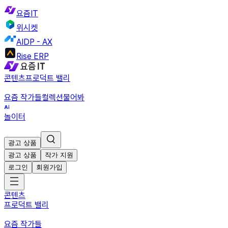
요즘IT
위시켓
AIDP - AX
Rise ERP
콘텐츠
프로덕트 밸리
요즘 작가들
컬렉션
물어봐
놀이터
광고 상품
광고 상품
작가 지원
로그인
회원가입
콘텐츠
프로덕트 밸리
요즘 작가들