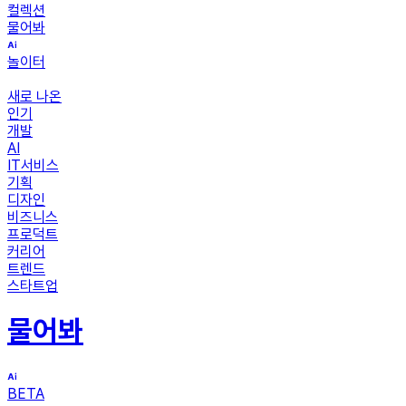
컬렉션
물어봐
놀이터
새로 나온
인기
개발
AI
IT서비스
기획
디자인
비즈니스
프로덕트
커리어
트렌드
스타트업
물어봐
BETA