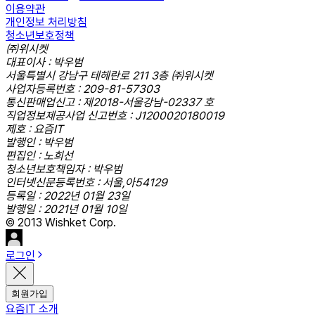
이용약관
개인정보 처리방침
청소년보호정책
㈜위시켓
대표이사 : 박우범
서울특별시 강남구 테헤란로 211 3층 ㈜위시켓
사업자등록번호 : 209-81-57303
통신판매업신고 : 제2018-서울강남-02337 호
직업정보제공사업 신고번호 : J1200020180019
제호 : 요즘IT
발행인 : 박우범
편집인 : 노희선
청소년보호책임자 : 박우범
인터넷신문등록번호 : 서울,아54129
등록일 : 2022년 01월 23일
발행일 : 2021년 01월 10일
© 2013 Wishket Corp.
로그인
회원가입
요즘IT 소개