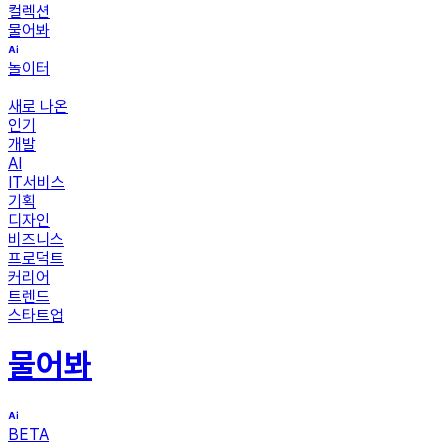
컬렉션
물어봐
놀이터
새로 나온
인기
개발
AI
IT서비스
기획
디자인
비즈니스
프로덕트
커리어
트렌드
스타트업
물어봐
BETA