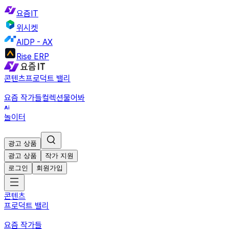
요즘IT
위시켓
AIDP - AX
Rise ERP
콘텐츠
프로덕트 밸리
요즘 작가들
컬렉션
물어봐
놀이터
광고 상품
광고 상품
작가 지원
로그인
회원가입
콘텐츠
프로덕트 밸리
요즘 작가들