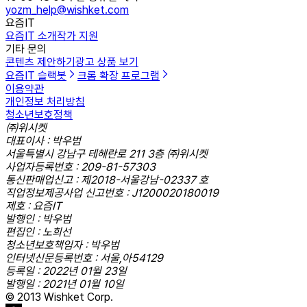
yozm_help@wishket.com
요즘IT
요즘IT 소개
작가 지원
기타 문의
콘텐츠 제안하기
광고 상품 보기
요즘IT 슬랙봇
크롬 확장 프로그램
이용약관
개인정보 처리방침
청소년보호정책
㈜위시켓
대표이사 : 박우범
서울특별시 강남구 테헤란로 211 3층 ㈜위시켓
사업자등록번호 : 209-81-57303
통신판매업신고 : 제2018-서울강남-02337 호
직업정보제공사업 신고번호 : J1200020180019
제호 : 요즘IT
발행인 : 박우범
편집인 : 노희선
청소년보호책임자 : 박우범
인터넷신문등록번호 : 서울,아54129
등록일 : 2022년 01월 23일
발행일 : 2021년 01월 10일
© 2013 Wishket Corp.