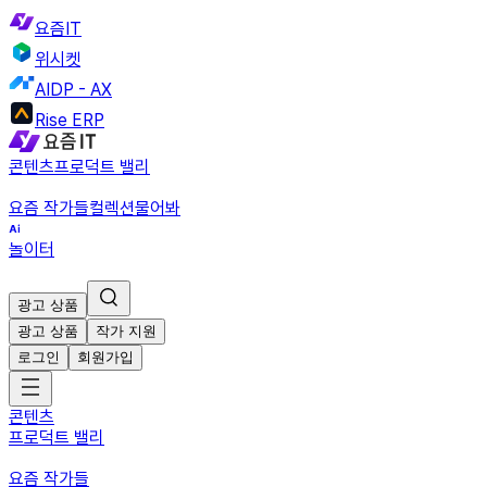
요즘IT
위시켓
AIDP - AX
Rise ERP
콘텐츠
프로덕트 밸리
요즘 작가들
컬렉션
물어봐
놀이터
광고 상품
광고 상품
작가 지원
로그인
회원가입
콘텐츠
프로덕트 밸리
요즘 작가들