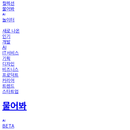
컬렉션
물어봐
놀이터
새로 나온
인기
개발
AI
IT서비스
기획
디자인
비즈니스
프로덕트
커리어
트렌드
스타트업
물어봐
BETA