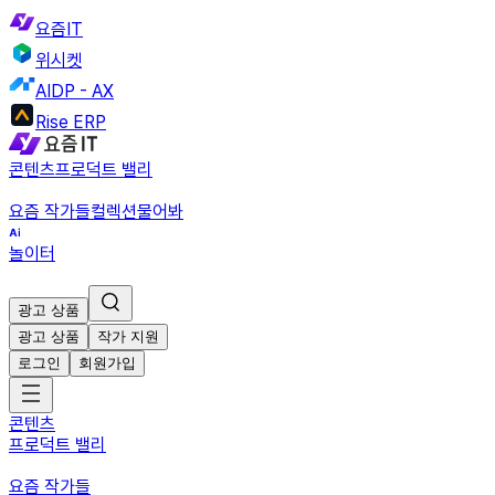
요즘IT
위시켓
AIDP - AX
Rise ERP
콘텐츠
프로덕트 밸리
요즘 작가들
컬렉션
물어봐
놀이터
광고 상품
광고 상품
작가 지원
로그인
회원가입
콘텐츠
프로덕트 밸리
요즘 작가들