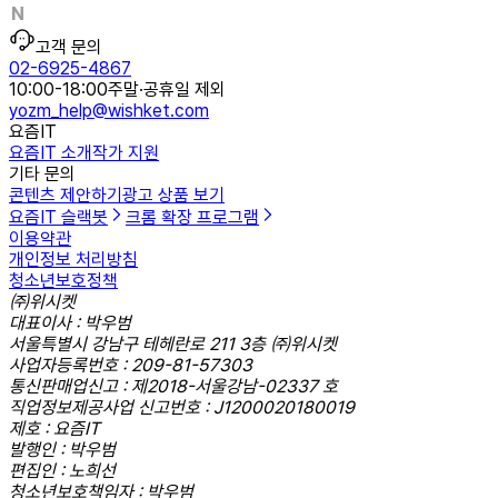
고객 문의
02-6925-4867
10:00-18:00
주말·공휴일 제외
yozm_help@wishket.com
요즘IT
요즘IT 소개
작가 지원
기타 문의
콘텐츠 제안하기
광고 상품 보기
요즘IT 슬랙봇
크롬 확장 프로그램
이용약관
개인정보 처리방침
청소년보호정책
㈜위시켓
대표이사 : 박우범
서울특별시 강남구 테헤란로 211 3층 ㈜위시켓
사업자등록번호 : 209-81-57303
통신판매업신고 : 제2018-서울강남-02337 호
직업정보제공사업 신고번호 : J1200020180019
제호 : 요즘IT
발행인 : 박우범
편집인 : 노희선
청소년보호책임자 : 박우범