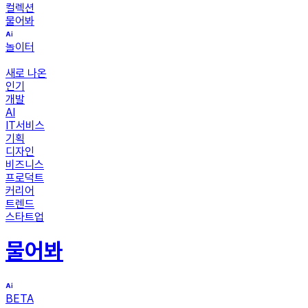
컬렉션
물어봐
놀이터
새로 나온
인기
개발
AI
IT서비스
기획
디자인
비즈니스
프로덕트
커리어
트렌드
스타트업
물어봐
BETA