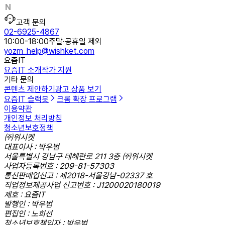
고객 문의
02-6925-4867
10:00-18:00
주말·공휴일 제외
yozm_help@wishket.com
요즘IT
요즘IT 소개
작가 지원
기타 문의
콘텐츠 제안하기
광고 상품 보기
요즘IT 슬랙봇
크롬 확장 프로그램
이용약관
개인정보 처리방침
청소년보호정책
㈜위시켓
대표이사 : 박우범
서울특별시 강남구 테헤란로 211 3층 ㈜위시켓
사업자등록번호 : 209-81-57303
통신판매업신고 : 제2018-서울강남-02337 호
직업정보제공사업 신고번호 : J1200020180019
제호 : 요즘IT
발행인 : 박우범
편집인 : 노희선
청소년보호책임자 : 박우범