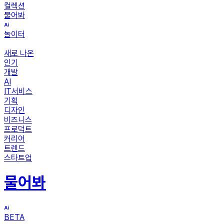
컬렉션
물어봐
놀이터
새로 나온
인기
개발
AI
IT서비스
기획
디자인
비즈니스
프로덕트
커리어
트렌드
스타트업
물어봐
BETA