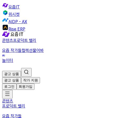
요즘IT
위시켓
AIDP - AX
Rise ERP
콘텐츠
프로덕트 밸리
요즘 작가들
컬렉션
물어봐
놀이터
광고 상품
광고 상품
작가 지원
로그인
회원가입
콘텐츠
프로덕트 밸리
요즘 작가들