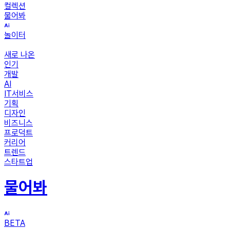
컬렉션
물어봐
놀이터
새로 나온
인기
개발
AI
IT서비스
기획
디자인
비즈니스
프로덕트
커리어
트렌드
스타트업
물어봐
BETA