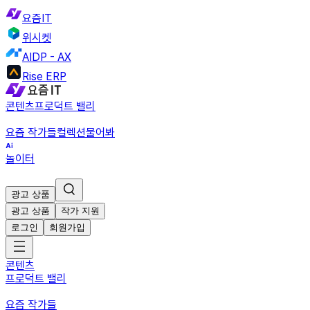
요즘IT
위시켓
AIDP - AX
Rise ERP
콘텐츠
프로덕트 밸리
요즘 작가들
컬렉션
물어봐
놀이터
광고 상품
광고 상품
작가 지원
로그인
회원가입
콘텐츠
프로덕트 밸리
요즘 작가들