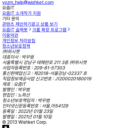
yozm_help@wishket.com
요즘IT
요즘IT 소개
작가 지원
기타 문의
콘텐츠 제안하기
광고 상품 보기
요즘IT 슬랙봇
크롬 확장 프로그램
이용약관
개인정보 처리방침
청소년보호정책
㈜위시켓
대표이사 : 박우범
서울특별시 강남구 테헤란로 211 3층 ㈜위시켓
사업자등록번호 : 209-81-57303
통신판매업신고 : 제2018-서울강남-02337 호
직업정보제공사업 신고번호 : J1200020180019
제호 : 요즘IT
발행인 : 박우범
편집인 : 노희선
청소년보호책임자 : 박우범
인터넷신문등록번호 : 서울,아54129
등록일 : 2022년 01월 23일
발행일 : 2021년 01월 10일
© 2013 Wishket Corp.