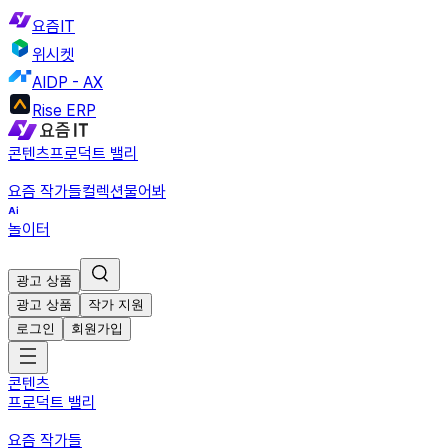
요즘IT
위시켓
AIDP - AX
Rise ERP
콘텐츠
프로덕트 밸리
요즘 작가들
컬렉션
물어봐
놀이터
광고 상품
광고 상품
작가 지원
로그인
회원가입
콘텐츠
프로덕트 밸리
요즘 작가들