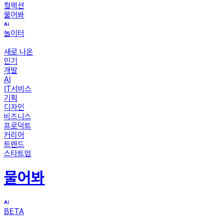
컬렉션
물어봐
놀이터
새로 나온
인기
개발
AI
IT서비스
기획
디자인
비즈니스
프로덕트
커리어
트렌드
스타트업
물어봐
BETA