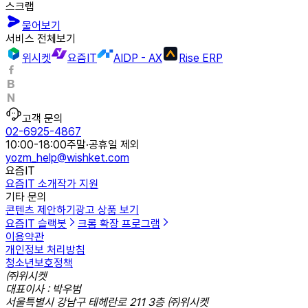
스크랩
물어보기
서비스 전체보기
위시켓
요즘IT
AIDP - AX
Rise ERP
고객 문의
02-6925-4867
10:00-18:00
주말·공휴일 제외
yozm_help@wishket.com
요즘IT
요즘IT 소개
작가 지원
기타 문의
콘텐츠 제안하기
광고 상품 보기
요즘IT 슬랙봇
크롬 확장 프로그램
이용약관
개인정보 처리방침
청소년보호정책
㈜위시켓
대표이사 : 박우범
서울특별시 강남구 테헤란로 211 3층 ㈜위시켓