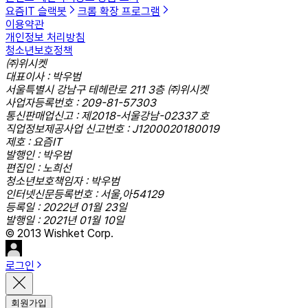
요즘IT 슬랙봇
크롬 확장 프로그램
이용약관
개인정보 처리방침
청소년보호정책
㈜위시켓
대표이사 : 박우범
서울특별시 강남구 테헤란로 211 3층 ㈜위시켓
사업자등록번호 : 209-81-57303
통신판매업신고 : 제2018-서울강남-02337 호
직업정보제공사업 신고번호 : J1200020180019
제호 : 요즘IT
발행인 : 박우범
편집인 : 노희선
청소년보호책임자 : 박우범
인터넷신문등록번호 : 서울,아54129
등록일 : 2022년 01월 23일
발행일 : 2021년 01월 10일
© 2013 Wishket Corp.
로그인
회원가입