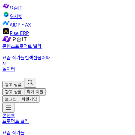
요즘IT
위시켓
AIDP - AX
Rise ERP
콘텐츠
프로덕트 밸리
요즘 작가들
컬렉션
물어봐
놀이터
광고 상품
광고 상품
작가 지원
로그인
회원가입
콘텐츠
프로덕트 밸리
요즘 작가들