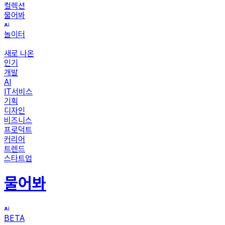
컬렉션
물어봐
놀이터
새로 나온
인기
개발
AI
IT서비스
기획
디자인
비즈니스
프로덕트
커리어
트렌드
스타트업
물어봐
BETA