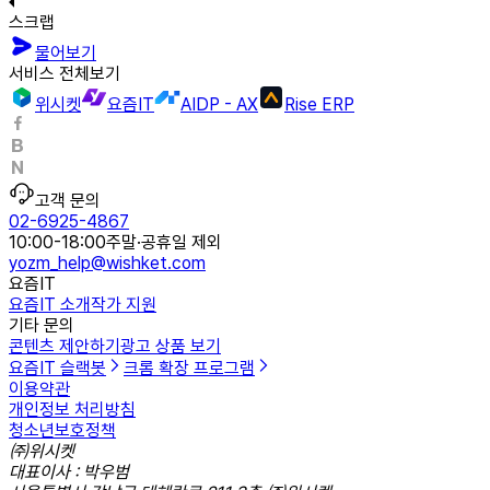
스크랩
물어보기
서비스 전체보기
위시켓
요즘IT
AIDP - AX
Rise ERP
고객 문의
02-6925-4867
10:00-18:00
주말·공휴일 제외
yozm_help@wishket.com
요즘IT
요즘IT 소개
작가 지원
기타 문의
콘텐츠 제안하기
광고 상품 보기
요즘IT 슬랙봇
크롬 확장 프로그램
이용약관
개인정보 처리방침
청소년보호정책
㈜위시켓
대표이사 : 박우범