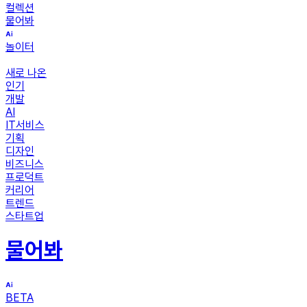
컬렉션
물어봐
놀이터
새로 나온
인기
개발
AI
IT서비스
기획
디자인
비즈니스
프로덕트
커리어
트렌드
스타트업
물어봐
BETA