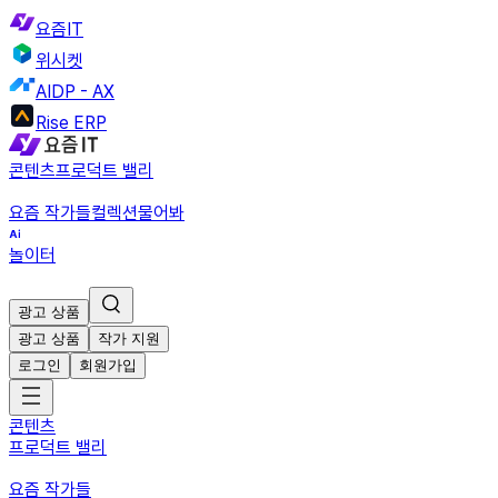
요즘IT
위시켓
AIDP - AX
Rise ERP
콘텐츠
프로덕트 밸리
요즘 작가들
컬렉션
물어봐
놀이터
광고 상품
광고 상품
작가 지원
로그인
회원가입
콘텐츠
프로덕트 밸리
요즘 작가들