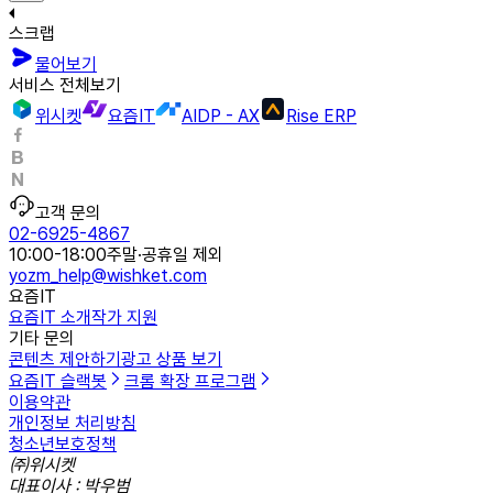
스크랩
물어보기
서비스 전체보기
위시켓
요즘IT
AIDP - AX
Rise ERP
고객 문의
02-6925-4867
10:00-18:00
주말·공휴일 제외
yozm_help@wishket.com
요즘IT
요즘IT 소개
작가 지원
기타 문의
콘텐츠 제안하기
광고 상품 보기
요즘IT 슬랙봇
크롬 확장 프로그램
이용약관
개인정보 처리방침
청소년보호정책
㈜위시켓
대표이사 : 박우범