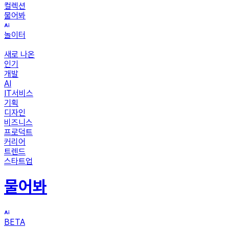
컬렉션
물어봐
놀이터
새로 나온
인기
개발
AI
IT서비스
기획
디자인
비즈니스
프로덕트
커리어
트렌드
스타트업
물어봐
BETA