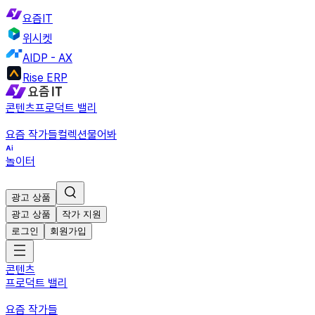
요즘IT
위시켓
AIDP - AX
Rise ERP
콘텐츠
프로덕트 밸리
요즘 작가들
컬렉션
물어봐
놀이터
광고 상품
광고 상품
작가 지원
로그인
회원가입
콘텐츠
프로덕트 밸리
요즘 작가들