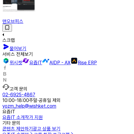
맨오브피스
스크랩
물어보기
서비스 전체보기
위시켓
요즘IT
AIDP - AX
Rise ERP
고객 문의
02-6925-4867
10:00-18:00
주말·공휴일 제외
yozm_help@wishket.com
요즘IT
요즘IT 소개
작가 지원
기타 문의
콘텐츠 제안하기
광고 상품 보기