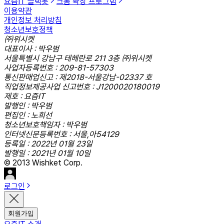
요즘IT 슬랙봇
크롬 확장 프로그램
이용약관
개인정보 처리방침
청소년보호정책
㈜위시켓
대표이사 : 박우범
서울특별시 강남구 테헤란로 211 3층 ㈜위시켓
사업자등록번호 : 209-81-57303
통신판매업신고 : 제2018-서울강남-02337 호
직업정보제공사업 신고번호 : J1200020180019
제호 : 요즘IT
발행인 : 박우범
편집인 : 노희선
청소년보호책임자 : 박우범
인터넷신문등록번호 : 서울,아54129
등록일 : 2022년 01월 23일
발행일 : 2021년 01월 10일
© 2013 Wishket Corp.
로그인
회원가입