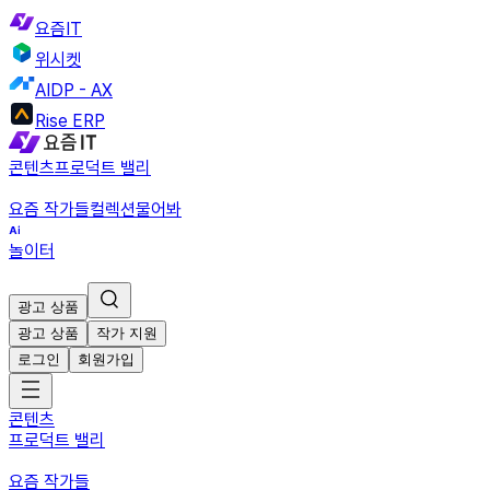
요즘IT
위시켓
AIDP - AX
Rise ERP
콘텐츠
프로덕트 밸리
요즘 작가들
컬렉션
물어봐
놀이터
광고 상품
광고 상품
작가 지원
로그인
회원가입
콘텐츠
프로덕트 밸리
요즘 작가들