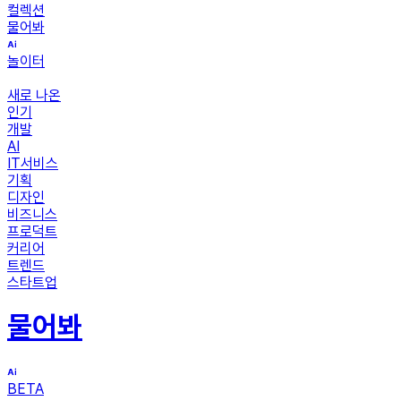
컬렉션
물어봐
놀이터
새로 나온
인기
개발
AI
IT서비스
기획
디자인
비즈니스
프로덕트
커리어
트렌드
스타트업
물어봐
BETA