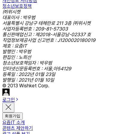
개인정보 처리방침
청소년보호정책
㈜위시켓
대표이사 : 박우범
서울특별시 강남구 테헤란로 211 3층 ㈜위시켓
사업자등록번호 : 209-81-57303
통신판매업신고 : 제2018-서울강남-02337 호
직업정보제공사업 신고번호 : J1200020180019
제호 : 요즘IT
발행인 : 박우범
편집인 : 노희선
청소년보호책임자 : 박우범
인터넷신문등록번호 : 서울,아54129
등록일 : 2022년 01월 23일
발행일 : 2021년 01월 10일
© 2013 Wishket Corp.
로그인
회원가입
요즘IT 소개
콘텐츠 제안하기
광고 상품 보기