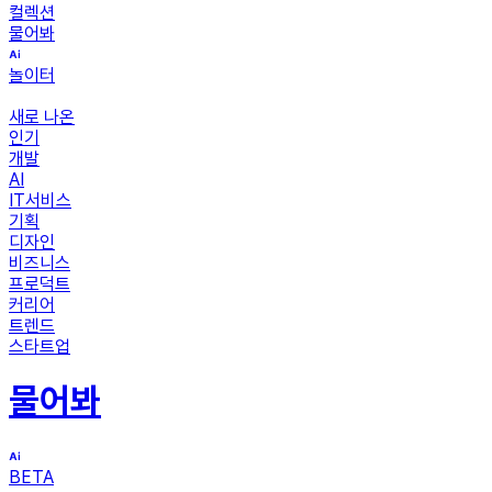
컬렉션
물어봐
놀이터
새로 나온
인기
개발
AI
IT서비스
기획
디자인
비즈니스
프로덕트
커리어
트렌드
스타트업
물어봐
BETA