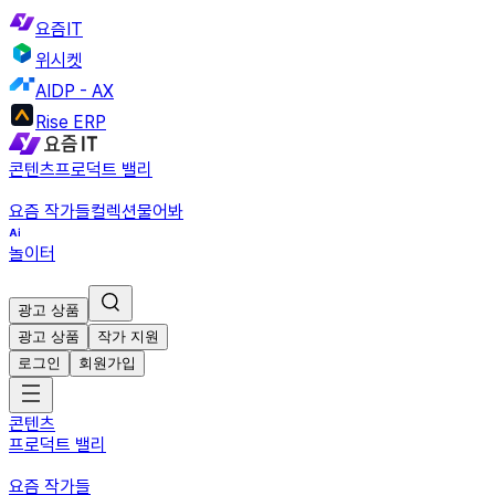
요즘IT
위시켓
AIDP - AX
Rise ERP
콘텐츠
프로덕트 밸리
요즘 작가들
컬렉션
물어봐
놀이터
광고 상품
광고 상품
작가 지원
로그인
회원가입
콘텐츠
프로덕트 밸리
요즘 작가들