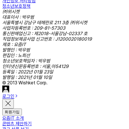
개인정보 처리방침
청소년보호정책
㈜위시켓
대표이사 : 박우범
서울특별시 강남구 테헤란로 211 3층 ㈜위시켓
사업자등록번호 : 209-81-57303
통신판매업신고 : 제2018-서울강남-02337 호
직업정보제공사업 신고번호 : J1200020180019
제호 : 요즘IT
발행인 : 박우범
편집인 : 노희선
청소년보호책임자 : 박우범
인터넷신문등록번호 : 서울,아54129
등록일 : 2022년 01월 23일
발행일 : 2021년 01월 10일
© 2013 Wishket Corp.
로그인
회원가입
요즘IT 소개
콘텐츠 제안하기