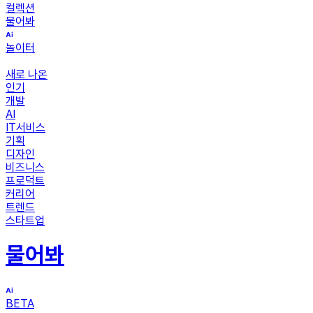
컬렉션
물어봐
놀이터
새로 나온
인기
개발
AI
IT서비스
기획
디자인
비즈니스
프로덕트
커리어
트렌드
스타트업
물어봐
BETA