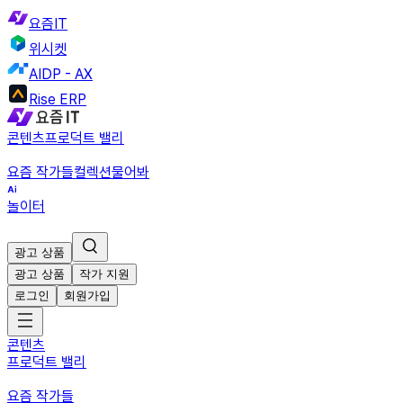
요즘IT
위시켓
AIDP - AX
Rise ERP
콘텐츠
프로덕트 밸리
요즘 작가들
컬렉션
물어봐
놀이터
광고 상품
광고 상품
작가 지원
로그인
회원가입
콘텐츠
프로덕트 밸리
요즘 작가들