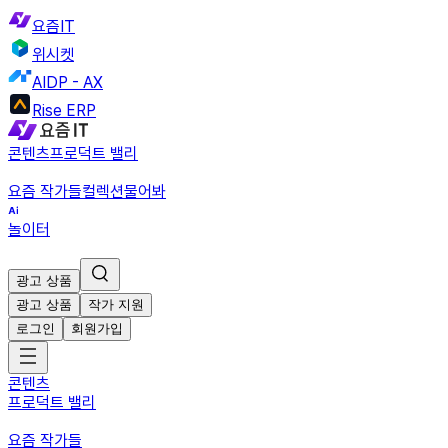
요즘IT
위시켓
AIDP - AX
Rise ERP
콘텐츠
프로덕트 밸리
요즘 작가들
컬렉션
물어봐
놀이터
광고 상품
광고 상품
작가 지원
로그인
회원가입
콘텐츠
프로덕트 밸리
요즘 작가들