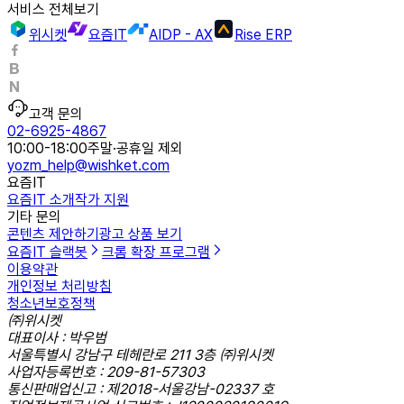
서비스 전체보기
위시켓
요즘IT
AIDP - AX
Rise ERP
고객 문의
02-6925-4867
10:00-18:00
주말·공휴일 제외
yozm_help@wishket.com
요즘IT
요즘IT 소개
작가 지원
기타 문의
콘텐츠 제안하기
광고 상품 보기
요즘IT 슬랙봇
크롬 확장 프로그램
이용약관
개인정보 처리방침
청소년보호정책
㈜위시켓
대표이사 : 박우범
서울특별시 강남구 테헤란로 211 3층 ㈜위시켓
사업자등록번호 : 209-81-57303
통신판매업신고 : 제2018-서울강남-02337 호