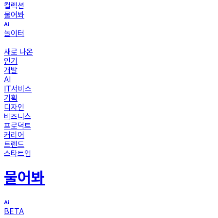
컬렉션
물어봐
놀이터
새로 나온
인기
개발
AI
IT서비스
기획
디자인
비즈니스
프로덕트
커리어
트렌드
스타트업
물어봐
BETA