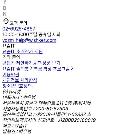
고객 문의
02-6925-4867
10:00-18:00
주말·공휴일 제외
yozm_help@wishket.com
요즘IT
요즘IT 소개
작가 지원
기타 문의
콘텐츠 제안하기
광고 상품 보기
요즘IT 슬랙봇
크롬 확장 프로그램
이용약관
개인정보 처리방침
청소년보호정책
㈜위시켓
대표이사 : 박우범
서울특별시 강남구 테헤란로 211 3층 ㈜위시켓
사업자등록번호 : 209-81-57303
통신판매업신고 : 제2018-서울강남-02337 호
직업정보제공사업 신고번호 : J1200020180019
제호 : 요즘IT
발행인 : 박우범