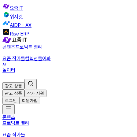
요즘IT
위시켓
AIDP - AX
Rise ERP
콘텐츠
프로덕트 밸리
요즘 작가들
컬렉션
물어봐
놀이터
광고 상품
광고 상품
작가 지원
로그인
회원가입
콘텐츠
프로덕트 밸리
요즘 작가들