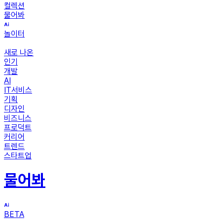
컬렉션
물어봐
놀이터
새로 나온
인기
개발
AI
IT서비스
기획
디자인
비즈니스
프로덕트
커리어
트렌드
스타트업
물어봐
BETA