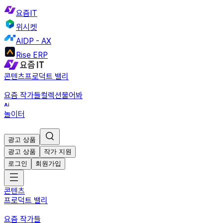
요즘IT
위시켓
AIDP - AX
Rise ERP
콘텐츠
프로덕트 밸리
요즘 작가들
컬렉션
물어봐
놀이터
광고 상품
광고 상품
작가 지원
로그인
회원가입
콘텐츠
프로덕트 밸리
요즘 작가들