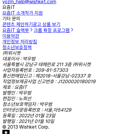
yozm_help@wishket.com
요즘IT
요즘IT 소개
작가 지원
기타 문의
콘텐츠 제안하기
광고 상품 보기
요즘IT 슬랙봇
크롬 확장 프로그램
이용약관
개인정보 처리방침
청소년보호정책
㈜위시켓
대표이사 : 박우범
서울특별시 강남구 테헤란로 211 3층 ㈜위시켓
사업자등록번호 : 209-81-57303
통신판매업신고 : 제2018-서울강남-02337 호
직업정보제공사업 신고번호 : J1200020180019
제호 : 요즘IT
발행인 : 박우범
편집인 : 노희선
청소년보호책임자 : 박우범
인터넷신문등록번호 : 서울,아54129
등록일 : 2022년 01월 23일
발행일 : 2021년 01월 10일
© 2013 Wishket Corp.