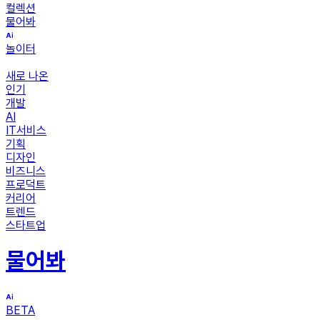
컬렉션
물어봐
놀이터
새로 나온
인기
개발
AI
IT서비스
기획
디자인
비즈니스
프로덕트
커리어
트렌드
스타트업
물어봐
BETA