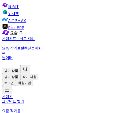
요즘IT
위시켓
AIDP - AX
Rise ERP
콘텐츠
프로덕트 밸리
요즘 작가들
컬렉션
물어봐
놀이터
광고 상품
광고 상품
작가 지원
로그인
회원가입
콘텐츠
프로덕트 밸리
요즘 작가들