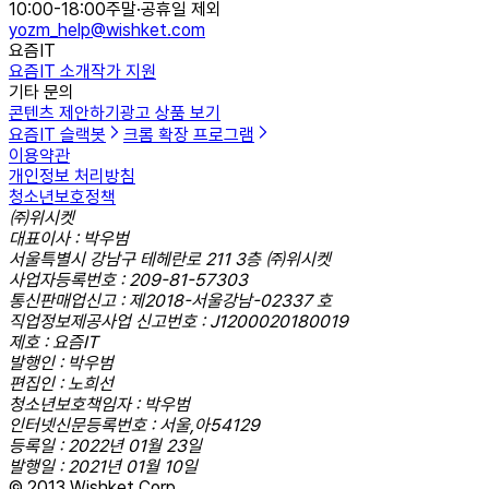
10:00-18:00
주말·공휴일 제외
yozm_help@wishket.com
요즘IT
요즘IT 소개
작가 지원
기타 문의
콘텐츠 제안하기
광고 상품 보기
요즘IT 슬랙봇
크롬 확장 프로그램
이용약관
개인정보 처리방침
청소년보호정책
㈜위시켓
대표이사 : 박우범
서울특별시 강남구 테헤란로 211 3층 ㈜위시켓
사업자등록번호 : 209-81-57303
통신판매업신고 : 제2018-서울강남-02337 호
직업정보제공사업 신고번호 : J1200020180019
제호 : 요즘IT
발행인 : 박우범
편집인 : 노희선
청소년보호책임자 : 박우범
인터넷신문등록번호 : 서울,아54129
등록일 : 2022년 01월 23일
발행일 : 2021년 01월 10일
© 2013 Wishket Corp.