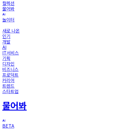
컬렉션
물어봐
놀이터
새로 나온
인기
개발
AI
IT서비스
기획
디자인
비즈니스
프로덕트
커리어
트렌드
스타트업
물어봐
BETA