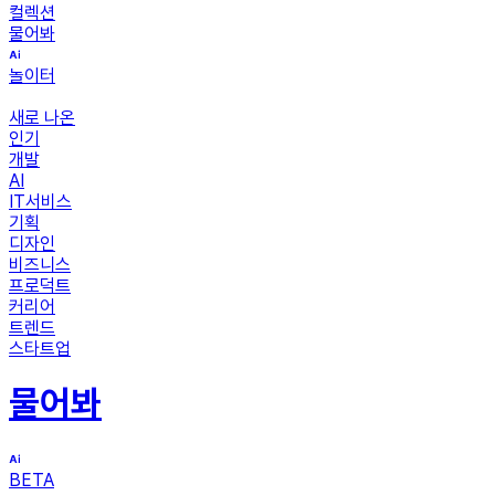
컬렉션
물어봐
놀이터
새로 나온
인기
개발
AI
IT서비스
기획
디자인
비즈니스
프로덕트
커리어
트렌드
스타트업
물어봐
BETA