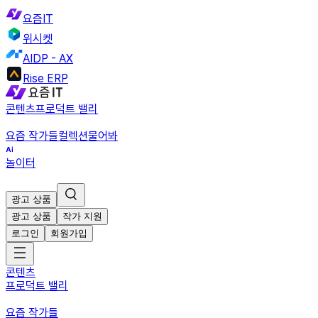
요즘IT
위시켓
AIDP - AX
Rise ERP
콘텐츠
프로덕트 밸리
요즘 작가들
컬렉션
물어봐
놀이터
광고 상품
광고 상품
작가 지원
로그인
회원가입
콘텐츠
프로덕트 밸리
요즘 작가들