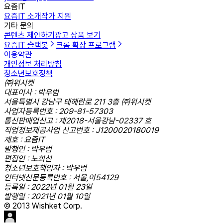
요즘IT
요즘IT 소개
작가 지원
기타 문의
콘텐츠 제안하기
광고 상품 보기
요즘IT 슬랙봇
크롬 확장 프로그램
이용약관
개인정보 처리방침
청소년보호정책
㈜위시켓
대표이사 : 박우범
서울특별시 강남구 테헤란로 211 3층 ㈜위시켓
사업자등록번호 : 209-81-57303
통신판매업신고 : 제2018-서울강남-02337 호
직업정보제공사업 신고번호 : J1200020180019
제호 : 요즘IT
발행인 : 박우범
편집인 : 노희선
청소년보호책임자 : 박우범
인터넷신문등록번호 : 서울,아54129
등록일 : 2022년 01월 23일
발행일 : 2021년 01월 10일
© 2013 Wishket Corp.