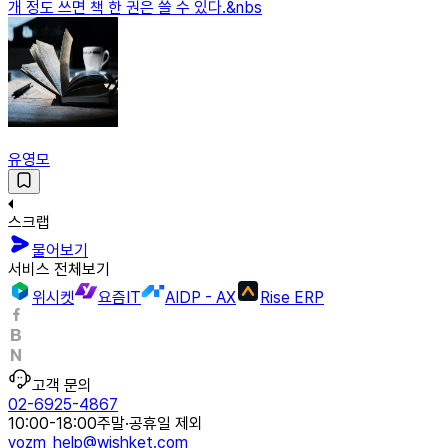
개 정도 쓰면 책 한 권은 쓸 수 있다.&nbs
유영모
스크랩
물어보기
서비스 전체보기
위시켓
요즘IT
AIDP - AX
Rise ERP
고객 문의
02-6925-4867
10:00-18:00
주말·공휴일 제외
yozm_help@wishket.com