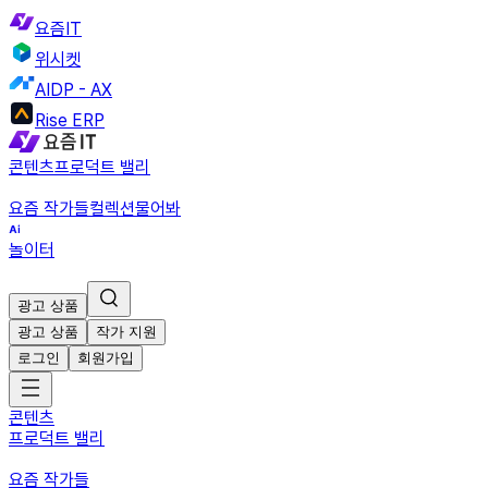
요즘IT
위시켓
AIDP - AX
Rise ERP
콘텐츠
프로덕트 밸리
요즘 작가들
컬렉션
물어봐
놀이터
광고 상품
광고 상품
작가 지원
로그인
회원가입
콘텐츠
프로덕트 밸리
요즘 작가들