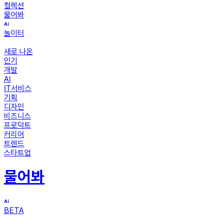
컬렉션
물어봐
놀이터
새로 나온
인기
개발
AI
IT서비스
기획
디자인
비즈니스
프로덕트
커리어
트렌드
스타트업
물어봐
BETA