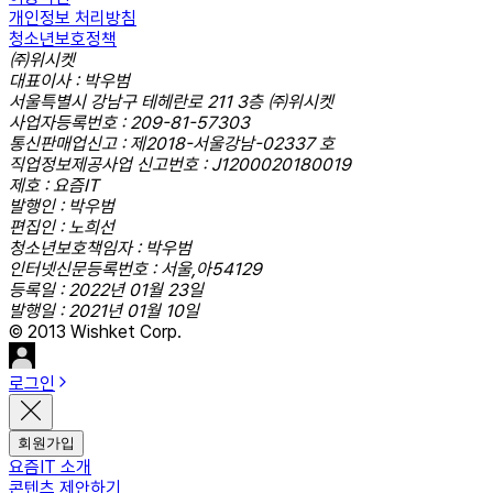
개인정보 처리방침
청소년보호정책
㈜위시켓
대표이사 : 박우범
서울특별시 강남구 테헤란로 211 3층 ㈜위시켓
사업자등록번호 : 209-81-57303
통신판매업신고 : 제2018-서울강남-02337 호
직업정보제공사업 신고번호 : J1200020180019
제호 : 요즘IT
발행인 : 박우범
편집인 : 노희선
청소년보호책임자 : 박우범
인터넷신문등록번호 : 서울,아54129
등록일 : 2022년 01월 23일
발행일 : 2021년 01월 10일
© 2013 Wishket Corp.
로그인
회원가입
요즘IT 소개
콘텐츠 제안하기