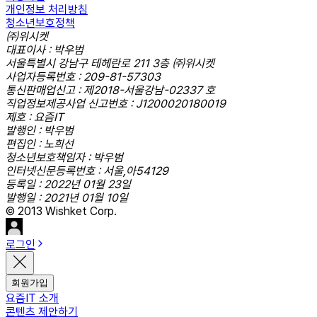
개인정보 처리방침
청소년보호정책
㈜위시켓
대표이사 : 박우범
서울특별시 강남구 테헤란로 211 3층 ㈜위시켓
사업자등록번호 : 209-81-57303
통신판매업신고 : 제2018-서울강남-02337 호
직업정보제공사업 신고번호 : J1200020180019
제호 : 요즘IT
발행인 : 박우범
편집인 : 노희선
청소년보호책임자 : 박우범
인터넷신문등록번호 : 서울,아54129
등록일 : 2022년 01월 23일
발행일 : 2021년 01월 10일
© 2013 Wishket Corp.
로그인
회원가입
요즘IT 소개
콘텐츠 제안하기