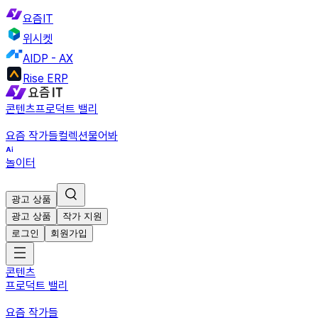
요즘IT
위시켓
AIDP - AX
Rise ERP
콘텐츠
프로덕트 밸리
요즘 작가들
컬렉션
물어봐
놀이터
광고 상품
광고 상품
작가 지원
로그인
회원가입
콘텐츠
프로덕트 밸리
요즘 작가들