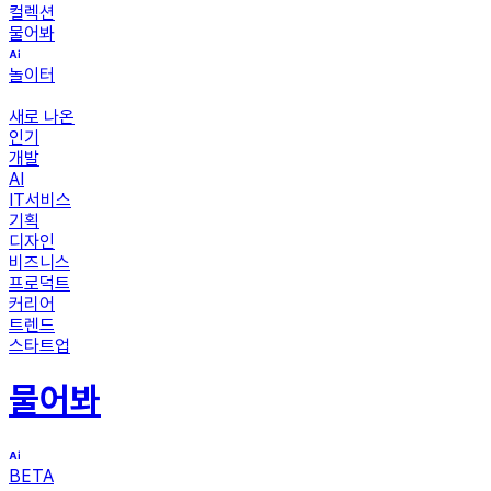
컬렉션
물어봐
놀이터
새로 나온
인기
개발
AI
IT서비스
기획
디자인
비즈니스
프로덕트
커리어
트렌드
스타트업
물어봐
BETA