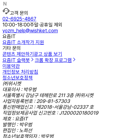
고객 문의
02-6925-4867
10:00-18:00
주말·공휴일 제외
yozm_help@wishket.com
요즘IT
요즘IT 소개
작가 지원
기타 문의
콘텐츠 제안하기
광고 상품 보기
요즘IT 슬랙봇
크롬 확장 프로그램
이용약관
개인정보 처리방침
청소년보호정책
㈜위시켓
대표이사 : 박우범
서울특별시 강남구 테헤란로 211 3층 ㈜위시켓
사업자등록번호 : 209-81-57303
통신판매업신고 : 제2018-서울강남-02337 호
직업정보제공사업 신고번호 : J1200020180019
제호 : 요즘IT
발행인 : 박우범
편집인 : 노희선
청소년보호책임자 : 박우범