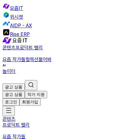
요즘IT
위시켓
AIDP - AX
Rise ERP
콘텐츠
프로덕트 밸리
요즘 작가들
컬렉션
물어봐
놀이터
광고 상품
광고 상품
작가 지원
로그인
회원가입
콘텐츠
프로덕트 밸리
요즘 작가들