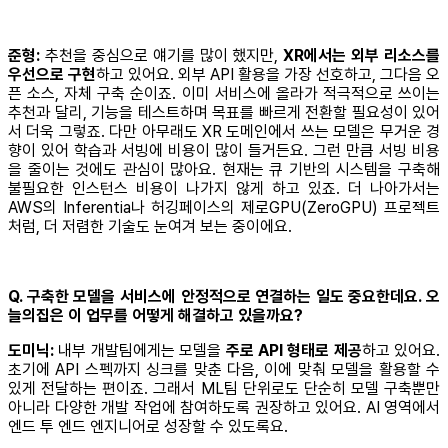
준형:
추천을 중심으로 얘기를 많이 했지만,
XR에서는 외부 리소스를
우선으로 구현
하고 있어요. 외부 API 활용을 가장 선호하고, 그다음 오
픈 소스, 자체 구축 순이죠. 이미 서비스에 올라가 적극적으로 쓰이는
추천과 달리, 기능을 테스트하며 목표를 빠르게 전환할 필요성이 있어
서 더욱 그렇죠. 다만 아무래도 XR 도메인에서 쓰는 모델은 무거운 경
향이 있어 학습과 서빙에 비용이 많이 들거든요. 그런 만큼 서빙 비용
을 줄이는 것에도 관심이 많아요. 현재는 큐 기반의 시스템을 구축해
불필요한 인스턴스 비용이 나가지 않게 하고 있죠. 더 나아가서는
AWS의 Inferentia나 허깅페이스의 제로GPU(ZeroGPU) 프로젝트
처럼, 더 저렴한 기술도 눈여겨 보는 중이에요.
Q. 구축한 모델을 서비스에 안정적으로 연결하는 일도 중요한데요. 오
늘의집은 이 업무를 어떻게 해결하고 있을까요?
도미닉:
내부 개발팀에게는 모델을
주로 API 형태로 제공
하고 있어요.
초기에 API 스펙까지 싱크를 맞춘 다음, 이에 맞춰 모델을 활용할 수
있게 전달하는 편이죠. 그래서 ML팀 단위로도 단순히 모델 구축뿐만
아니라 다양한 개발 작업에 참여하도록 권장하고 있어요. AI 영역에서
엔드 투 엔드 엔지니어로 성장할 수 있도록요.