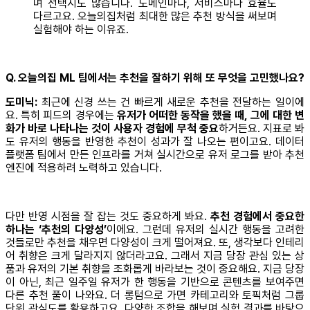
며 선택지도 많습니다. 도메인마다, 서비스마다 효율도
다르고요. 오늘의집처럼 최대한 많은 추천 방식을 써보며
실험해야 하는 이유죠.
Q. 오늘의집 ML 팀에서는 추천을 잘하기 위해 또 무엇을 고민했나요?
도미닉:
최근에 신경 쓰는 건 빠르게 새로운 추천을 전달하는 일이에
요. 특히 피드의 경우에는
유저가 어떠한 동작을 했을 때, 그에 대한 변
화가 바로 나타나는 것이 사용자 경험에 무척 중요
하거든요. 지표로 봐
도 유저의 행동을 반영한 추천이 성과가 잘 나오는 편이고요. 데이터
플랫폼 팀에서 만든 인프라를 거쳐 실시간으로 유저 로그를 받아 추천
엔진에 적용하려 노력하고 있습니다.
다만 반영 시점을 잘 잡는 것도 중요하게 봐요.
추천 경험에서 중요한
하나는 ‘추천의 다양성’
이에요. 그런데 유저의 실시간 행동을 고려한
것들로만 추천을 채우면 다양성이 크게 떨어져요. 또, 생각보다 인테리
어 취향은 크게 달라지지 않더라고요. 그래서 지금 당장 관심 있는 상
품과 유저의 기본 취향을 조화롭게 바라보는 것이 중요해요. 지금 당장
이 아닌, 최근 일주일 유저가 한 행동을 기반으로 콘텐츠를 보여주면
다른 추천 풀이 나와요. 더 롱텀으로 가면 카테고리와 토픽처럼 그룹
단위 관심도를 활용하고요. 다양한 조합을 해보며 실험 결과를 바탕으