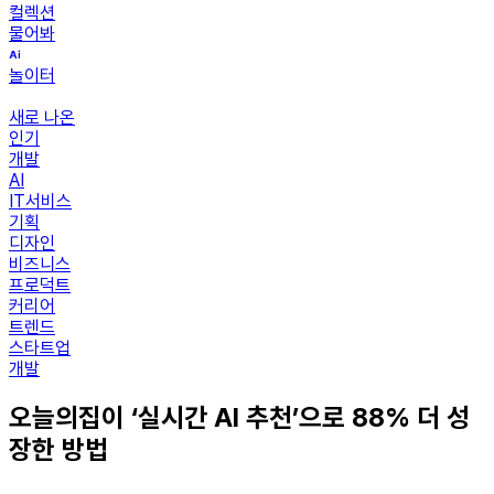
컬렉션
물어봐
놀이터
새로 나온
인기
개발
AI
IT서비스
기획
디자인
비즈니스
프로덕트
커리어
트렌드
스타트업
개발
오늘의집이 ‘실시간 AI 추천’으로 88% 더 성
장한 방법